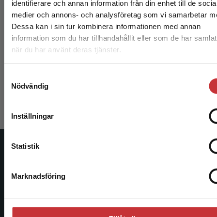
identifierare och annan information från din enhet till de socia
Begränsad fraktregion
medier och annons- och analysföretag som vi samarbetar m
Dessa kan i sin tur kombinera informationen med annan
information som du har tillhandahållit eller som de har samlat
Rättsfilosofi
när du har använt deras tjänster.
Det verkar som att du besöker studentlitteratur.se via 
Nergelius, Joakim (red.)
enhet utanför Sverige. Vi erbjuder inte leveranser utanf
Samtyckesval
Sverige. För att kunna slutföra ett köp måste
334 kr
inkl. moms
Nödvändig
Exkl. moms: 315 kr
leveransadressen vara i Sverige.
Läs mer
Inställningar
Kontakta kundservice
Statistik
Studentlitteratur
Stäng
Studentlitteratur grundades 1963 och är idag Sveriges
Marknadsföring
ledande utbildningsförlag. Med läromedel, kurslitteratur,
facklitteratur, utbildningar och digitala
informationstjänster i utbudet, finns Studentlitteratur med