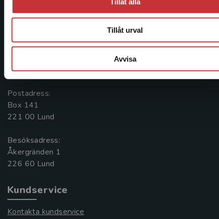
Tillåt alla
längs hela kunskapsresan.
Tillåt urval
Kontakta oss
Kontakta oss
Avvisa
046-31 20 00
Postadress:
Box 141
221 00 Lund
Besöksadress:
Åkergränden 1
Kundservice
Kontakta kundservice