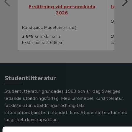
Ersättning vid personskada
Jakten p
2026
Olofsson, 
Randquist, Madeleine (red.)
2 849 kr
inkl. moms
183 kr
ink
Exkl. moms: 2 688 kr
Exkl. moms
Studentlitteratur
Studentlitteratur grundades 1963 och är idag Sveriges
ledande utbildningsförlag. Med läromedel, kurslitteratur,
facklitteratur, utbildningar och digitala
informationstjänster i utbudet, finns Studentlitteratur med
längs hela kunskapsresan.