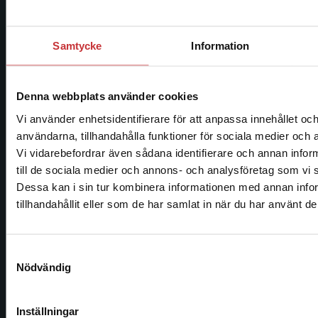
Kontakta oss
Kontakta oss
Samtycke
Information
046-31 20 00
Denna webbplats använder cookies
Postadress:
Box 141
Vi använder enhetsidentifierare för att anpassa innehållet och
221 00 Lund
användarna, tillhandahålla funktioner för sociala medier och a
Vi vidarebefordrar även sådana identifierare och annan inform
Besöksadress:
till de sociala medier och annons- och analysföretag som vi
Begränsad fraktregion
Åkergränden 1
Dessa kan i sin tur kombinera informationen med annan info
tillhandahållit eller som de har samlat in när du har använt de
Kundservice
Det verkar som att du besöker studentlitteratur.se via 
Samtyckesval
Nödvändig
Sverige. Vi erbjuder inte leveranser utanför Sverige. För
Kontakta kundservice
slutföra ett köp måste leveransadressen vara i Sverige.
046-31 21 00
Inställningar