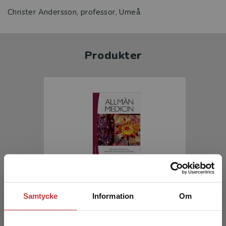
Christer Andersson, professor, Umeå.
Produkter
Allmänmedicin
Samtycke
Information
Om
Hunskår, S (red.) - Hovelius, B (red.)
1 692 kr
inkl. moms