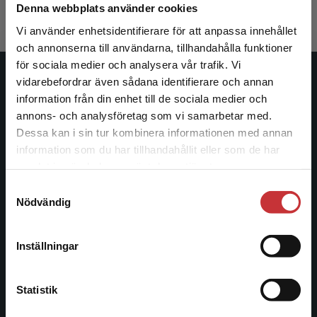
Exkl. moms: 1 596 kr
Denna webbplats använder cookies
Vi använder enhetsidentifierare för att anpassa innehållet
och annonserna till användarna, tillhandahålla funktioner
för sociala medier och analysera vår trafik. Vi
Begränsad fraktregion
vidarebefordrar även sådana identifierare och annan
Studentlitteratur
information från din enhet till de sociala medier och
annons- och analysföretag som vi samarbetar med.
Studentlitteratur grundades 1963 och är idag Sveriges
Dessa kan i sin tur kombinera informationen med annan
ledande utbildningsförlag. Med läromedel, kurslitteratur,
information som du har tillhandahållit eller som de har
facklitteratur, utbildningar och digitala
Det verkar som att du besöker
samlat in när du har använt deras tjänster.
informationstjänster i utbudet, finns Studentlitteratur med
studentlitteratur.se via en enhet utanför Sverige.
längs hela kunskapsresan.
Samtyckesval
Vi erbjuder inte leveranser utanför Sverige. För
Nödvändig
att kunna slutföra ett köp måste
leveransadressen vara i Sverige.
Läs mer
Kontakta oss
Inställningar
Kontakta oss
Kontakta kundservice
046-31 20 00
Statistik
Postadress: