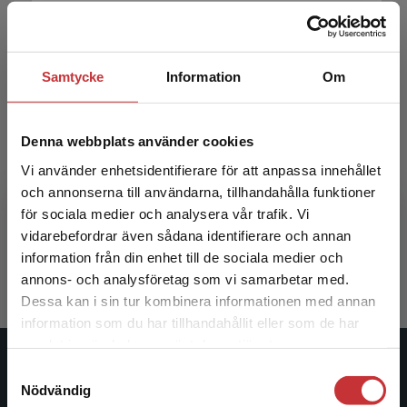
Samtycke
Information
Om
Denna webbplats använder cookies
Vi använder enhetsidentifierare för att anpassa innehållet
Särskild begåvning i praktik och forskning
och annonserna till användarna, tillhandahålla funktioner
för sociala medier och analysera vår trafik. Vi
Sims, Caroline m.fl. (red.)
Begränsad fraktregion
vidarebefordrar även sådana identifierare och annan
338 kr
inkl. moms
information från din enhet till de sociala medier och
Exkl. moms: 319 kr
annons- och analysföretag som vi samarbetar med.
Dessa kan i sin tur kombinera informationen med annan
information som du har tillhandahållit eller som de har
Det verkar som att du besöker
samlat in när du har använt deras tjänster.
studentlitteratur.se via en enhet utanför Sverige.
Studentlitteratur
Samtyckesval
Vi erbjuder inte leveranser utanför Sverige. För
Nödvändig
att kunna slutföra ett köp måste