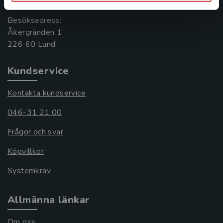
Besöksadress:
Åkergränden 1
Kundservice
Kontakta kundservice
046-31 21 00
Frågor och svar
Köpvillkor
Systemkrav
Allmänna länkar
Om oss