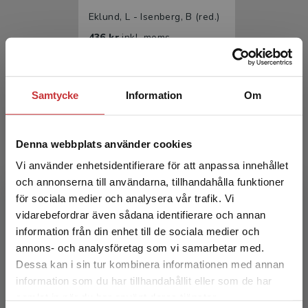
Eklund, L - Isenberg, B (red.)
436 kr
inkl. moms
Exkl. moms: 411 kr
Samtycke
Information
Om
Denna webbplats använder cookies
Vi använder enhetsidentifierare för att anpassa innehållet
och annonserna till användarna, tillhandahålla funktioner
för sociala medier och analysera vår trafik. Vi
Sociologins klassiker
Begränsad fraktregion
vidarebefordrar även sådana identifierare och annan
information från din enhet till de sociala medier och
Eklund, L - Isenberg, B (red.)
annons- och analysföretag som vi samarbetar med.
261 kr
inkl. moms
Dessa kan i sin tur kombinera informationen med annan
Exkl. moms: 246 kr
information som du har tillhandahållit eller som de har
Det verkar som att du besöker
samlat in när du har använt deras tjänster.
studentlitteratur.se via en enhet utanför Sverige.