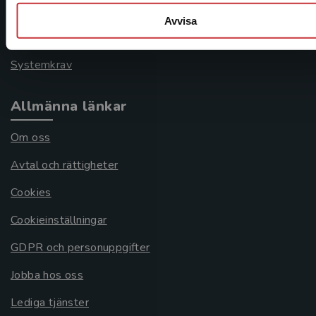
Frågor och svar
Avvisa
Köpvillkor
Systemkrav
Allmänna länkar
Om oss
Avtal och rättigheter
Cookies
Cookieinställningar
GDPR och personuppgifter
Jobba hos oss
Lediga tjänster