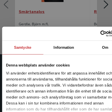
Smärtanalys
Rehabili
Gerdle, Björn m.fl.
Borg, Jörge
251 kr
inkl. moms
404 kr
ink
Exkl. moms: 237 kr
Exkl. moms
Samtycke
Information
Om
Denna webbplats använder cookies
Studentlitteratur
Vi använder enhetsidentifierare för att anpassa innehållet oc
Studentlitteratur grundades 1963 och är idag Sveriges
annonserna till användarna, tillhandahålla funktioner för socia
ledande utbildningsförlag. Med läromedel, kurslitteratur,
medier och analysera vår trafik. Vi vidarebefordrar även såd
facklitteratur, utbildningar och digitala
identifierare och annan information från din enhet till de socia
Begränsad fraktregion
informationstjänster i utbudet, finns Studentlitteratur med
medier och annons- och analysföretag som vi samarbetar m
längs hela kunskapsresan.
Dessa kan i sin tur kombinera informationen med annan
information som du har tillhandahållit eller som de har samlat