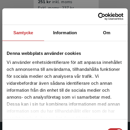
251 kr
inkl. moms
Exkl. moms: 237 kr
Samtycke
Information
Om
Denna webbplats använder cookies
Vi använder enhetsidentifierare för att anpassa innehållet
och annonserna till användarna, tillhandahålla funktioner
Världsdramatik 4
för sociala medier och analysera vår trafik. Vi
Begränsad fraktregion
vidarebefordrar även sådana identifierare och annan
Lewan, B - Sjöberg, B (red.)
information från din enhet till de sociala medier och
393 kr
inkl. moms
annons- och analysföretag som vi samarbetar med.
Exkl. moms: 371 kr
Dessa kan i sin tur kombinera informationen med annan
information som du har tillhandahållit eller som de har
Det verkar som att du besöker
samlat in när du har använt deras tjänster.
studentlitteratur.se via en enhet utanför Sverige.
Samtyckesval
Vi erbjuder inte leveranser utanför Sverige. För