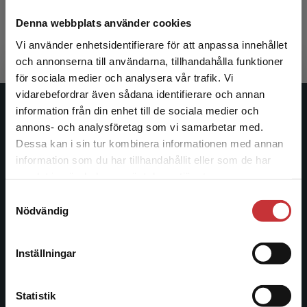
Ljungqvist, Olle m.fl. (red.)
1 059 kr
inkl. moms
Denna webbplats använder cookies
Exkl. moms: 999 kr
Vi använder enhetsidentifierare för att anpassa innehållet
och annonserna till användarna, tillhandahålla funktioner
för sociala medier och analysera vår trafik. Vi
Begränsad fraktregion
vidarebefordrar även sådana identifierare och annan
information från din enhet till de sociala medier och
Studentlitteratur
annons- och analysföretag som vi samarbetar med.
Dessa kan i sin tur kombinera informationen med annan
Studentlitteratur grundades 1963 och är idag Sveriges
information som du har tillhandahållit eller som de har
ledande utbildningsförlag. Med läromedel, kurslitteratur,
Det verkar som att du besöker
samlat in när du har använt deras tjänster.
facklitteratur, utbildningar och digitala
studentlitteratur.se via en enhet utanför Sverige.
Samtyckesval
informationstjänster i utbudet, finns Studentlitteratur med
Vi erbjuder inte leveranser utanför Sverige. För
Nödvändig
längs hela kunskapsresan.
att kunna slutföra ett köp måste
leveransadressen vara i Sverige.
Läs mer
Kontakta oss
Inställningar
Kontakta kundservice
Kontakta oss
Statistik