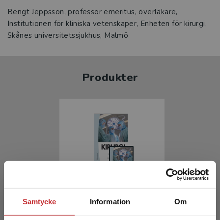
Bengt Jeppsson, professor emeritus, överläkare,
Institutionen för kliniska vetenskaper, Enheten för kirurgi,
Skånes universitetssjukhus, Malmö
Produkter
Kirurgi
Samtycke
Information
Om