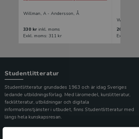
Willman, A - Andersson, Å
Willman, A
330 kr
inkl. moms
205 kr
ink
Exkl. moms: 311 kr
Exkl. moms
Studentlitteratur
Studentlitteratur grundades 1963 och är idag Sveriges
ledande utbildningsförlag. Med läromedel, kurslitteratur,
facklitteratur, utbildningar och digitala
informationstjänster i utbudet, finns Studentlitteratur med
längs hela kunskapsresan.
Kontakta oss