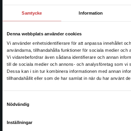
Kontakta oss
Samtycke
Information
046-31 20 00
Postadress:
Denna webbplats använder cookies
Box 141
Vi använder enhetsidentifierare för att anpassa innehållet och
221 00 Lund
användarna, tillhandahålla funktioner för sociala medier och a
Vi vidarebefordrar även sådana identifierare och annan inform
Besöksadress:
till de sociala medier och annons- och analysföretag som vi
Begränsad fraktregion
Åkergränden 1
Dessa kan i sin tur kombinera informationen med annan info
tillhandahållit eller som de har samlat in när du har använt de
Kundservice
Det verkar som att du besöker studentlitteratur.se via 
Samtyckesval
Kontakta kundservice
Nödvändig
Sverige. Vi erbjuder inte leveranser utanför Sverige. För
slutföra ett köp måste leveransadressen vara i Sverige.
046-31 21 00
Inställningar
Frågor och svar
Kontakta kundservice