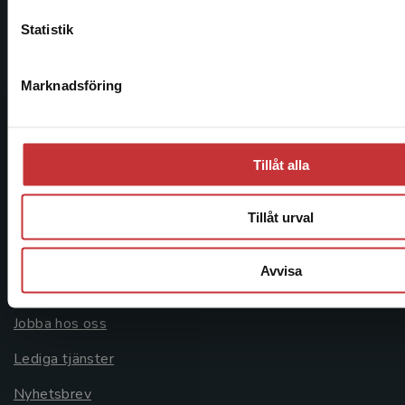
Köpvillkor
Statistik
Systemkrav
Stäng
Marknadsföring
Allmänna länkar
Om oss
Tillåt alla
Avtal och rättigheter
Cookies
Tillåt urval
Cookieinställningar
Avvisa
GDPR och personuppgifter
Jobba hos oss
Lediga tjänster
Nyhetsbrev