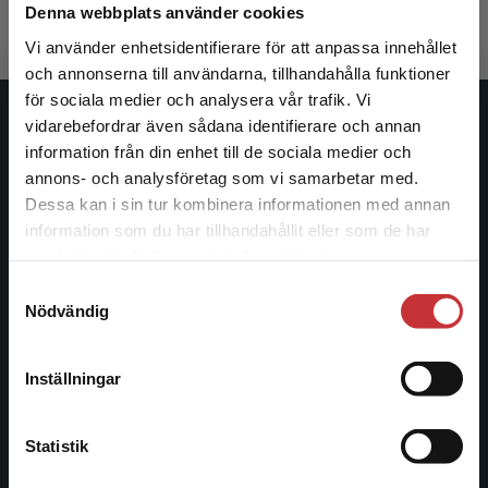
Exkl. moms: 1 596 kr
Denna webbplats använder cookies
Vi använder enhetsidentifierare för att anpassa innehållet
och annonserna till användarna, tillhandahålla funktioner
för sociala medier och analysera vår trafik. Vi
Begränsad fraktregion
vidarebefordrar även sådana identifierare och annan
Studentlitteratur
information från din enhet till de sociala medier och
annons- och analysföretag som vi samarbetar med.
Studentlitteratur grundades 1963 och är idag Sveriges
Dessa kan i sin tur kombinera informationen med annan
ledande utbildningsförlag. Med läromedel, kurslitteratur,
information som du har tillhandahållit eller som de har
facklitteratur, utbildningar och digitala
Det verkar som att du besöker
samlat in när du har använt deras tjänster.
informationstjänster i utbudet, finns Studentlitteratur med
studentlitteratur.se via en enhet utanför Sverige.
längs hela kunskapsresan.
Samtyckesval
Vi erbjuder inte leveranser utanför Sverige. För
Nödvändig
att kunna slutföra ett köp måste
leveransadressen vara i Sverige.
Läs mer
Kontakta oss
Inställningar
Kontakta oss
Kontakta kundservice
046-31 20 00
Statistik
Postadress: