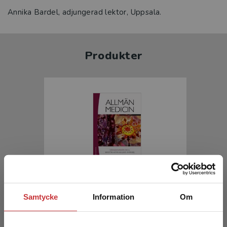
Annika Bardel, adjungerad lektor, Uppsala.
Produkter
Allmänmedicin
Samtycke
Information
Om
Hunskår, S (red.) - Hovelius, B (red.)
1 692 kr
inkl. moms