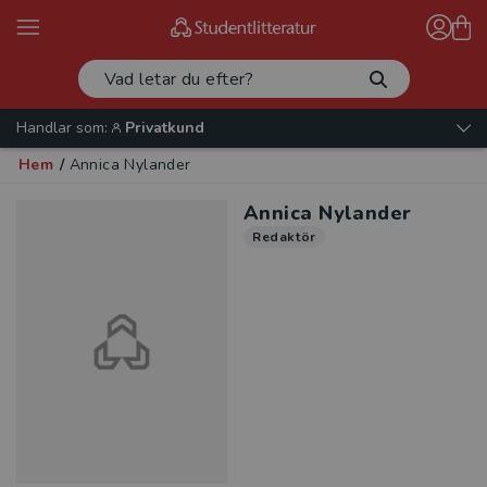
Handlar som:
Privatkund
Hem
/
Annica Nylander
Annica Nylander
Redaktör