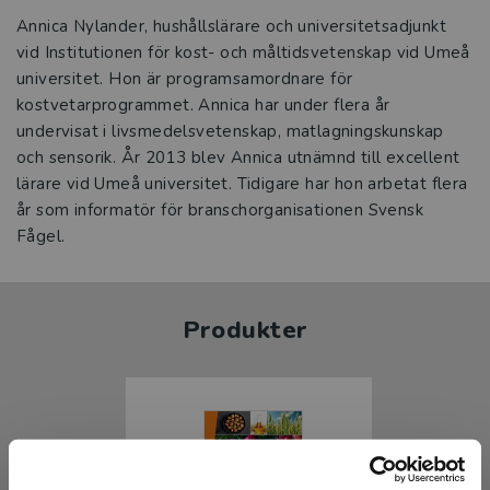
Annica Nylander, hushållslärare och universitetsadjunkt
vid Institutionen för kost- och måltidsvetenskap vid Umeå
universitet. Hon är programsamordnare för
kostvetarprogrammet. Annica har under flera år
undervisat i livsmedelsvetenskap, matlagningskunskap
och sensorik. År 2013 blev Annica utnämnd till excellent
lärare vid Umeå universitet. Tidigare har hon arbetat flera
år som informatör för branschorganisationen Svensk
Fågel.
Produkter