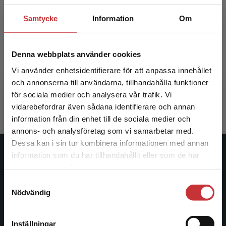
Samtycke
Information
Om
Livsmedelsvetenskap
Denna webbplats använder cookies
Vi använder enhetsidentifierare för att anpassa innehållet
Nylander, Annica m.fl. (red.)
och annonserna till användarna, tillhandahålla funktioner
668 kr
inkl. moms
för sociala medier och analysera vår trafik. Vi
Exkl. moms: 630 kr
Begränsad fraktregion
vidarebefordrar även sådana identifierare och annan
information från din enhet till de sociala medier och
annons- och analysföretag som vi samarbetar med.
Dessa kan i sin tur kombinera informationen med annan
information som du har tillhandahållit eller som de har
Studentlitteratur
Det verkar som att du besöker
samlat in när du har använt deras tjänster.
studentlitteratur.se via en enhet utanför Sverige.
Studentlitteratur grundades 1963 och är idag Sveriges
Samtyckesval
Vi erbjuder inte leveranser utanför Sverige. För
Nödvändig
ledande utbildningsförlag. Med läromedel, kurslitteratur,
att kunna slutföra ett köp måste
facklitteratur, utbildningar och digitala
leveransadressen vara i Sverige.
Läs mer
informationstjänster i utbudet, finns Studentlitteratur med
Inställningar