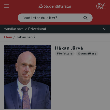
Handlar som:
Privatkund
Hem
/
Håkan Järvå
Håkan Järvå
Författare
Översättare