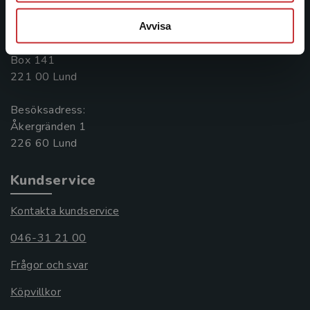
046-31 20 00
Avvisa
Postadress:
Box 141
221 00 Lund
Besöksadress:
Åkergränden 1
Kundservice
Kontakta kundservice
046-31 21 00
Frågor och svar
Köpvillkor