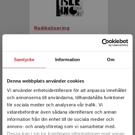
Radikalisering
Järvå, Håkan
332 kr
inkl. moms
Exkl. moms: 313 kr
Samtycke
Information
Om
Denna webbplats använder cookies
Vi använder enhetsidentifierare för att anpassa innehållet
och annonserna till användarna, tillhandahålla funktioner
för sociala medier och analysera vår trafik. Vi
Begränsad fraktregion
vidarebefordrar även sådana identifierare och annan
information från din enhet till de sociala medier och
Påverkan och manipulation
annons- och analysföretag som vi samarbetar med.
Dessa kan i sin tur kombinera informationen med annan