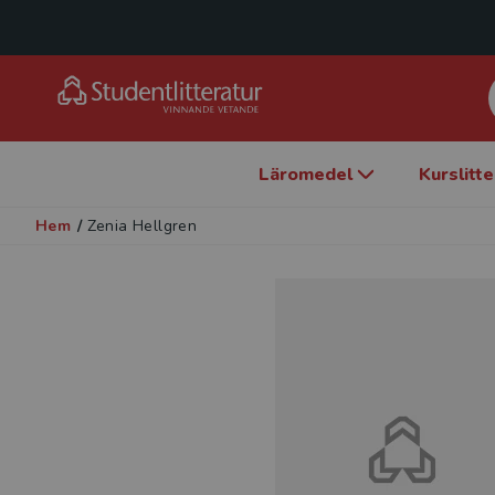
Läromedel
Kurslitt
Hem
/
Zenia Hellgren