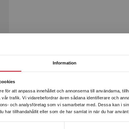
Begränsad fraktregion
Produkter
Information
cookies
e för att anpassa innehållet och annonserna till användarna, tillh
Det verkar som att du besöker studentlitteratur.se via en
vår trafik. Vi vidarebefordrar även sådana identifierare och anna
enhet utanför Sverige. Vi erbjuder inte leveranser utanför
nnons- och analysföretag som vi samarbetar med. Dessa kan i sin
Sverige. För att kunna slutföra ett köp måste
har tillhandahållit eller som de har samlat in när du har använt 
leveransadressen vara i Sverige.
Läs mer
Kontakta kundservice