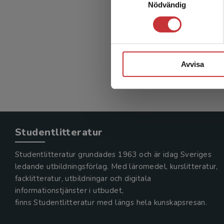
Nödvändig
Avvisa
Studentlitteratur
Studentlitteratur grundades 1963 och är idag Sveriges
ledande utbildningsförlag. Med läromedel, kurslitteratur,
facklitteratur, utbildningar och digitala
informationstjänster i utbudet,
finns Studentlitteratur med längs hela kunskapsresan.