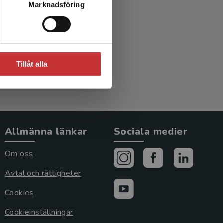
Marknadsföring
Tillåt alla
Allmänna länkar
Sociala medier
Om oss
Avtal och rättigheter
Cookies
Cookieinställningar