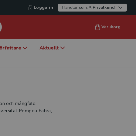
Logga in
Handlar som:
Privatkund
Varukorg
örfattare
Aktuellt
tion och mångfald.
niversitat Pompeu Fabra,