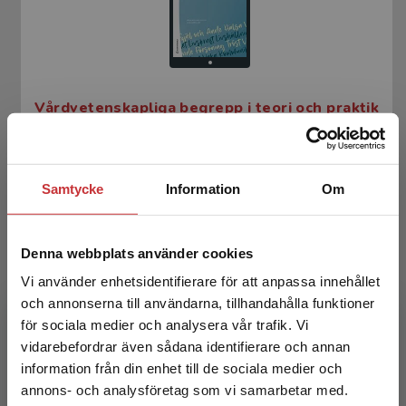
Vårdvetenskapliga begrepp i teori och praktik
Wiklund Gustin, L - Asp, M (red.)
281 kr
inkl. moms
Samtycke
Information
Om
Exkl. moms: 265 kr
Denna webbplats använder cookies
Vi använder enhetsidentifierare för att anpassa innehållet
och annonserna till användarna, tillhandahålla funktioner
för sociala medier och analysera vår trafik. Vi
Begränsad fraktregion
vidarebefordrar även sådana identifierare och annan
information från din enhet till de sociala medier och
annons- och analysföretag som vi samarbetar med.
Vårdvetenskapliga begrepp i teori och praktik