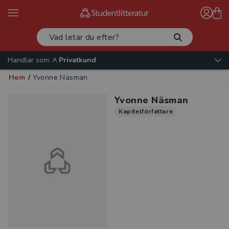
Handlar som:
Privatkund
Hem
/
Yvonne Näsman
Yvonne Näsman
Kapitelförfattare