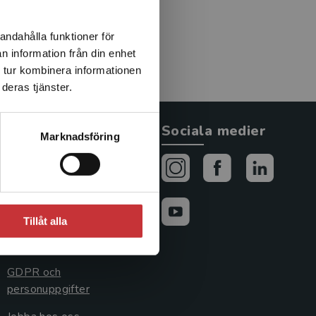
andahålla funktioner för
n information från din enhet
 tur kombinera informationen
deras tjänster.
Allmänna länkar
Sociala medier
Marknadsföring
Om oss
Avtal och rättigheter
Cookies
Tillåt alla
Cookieinställningar
GDPR och
personuppgifter