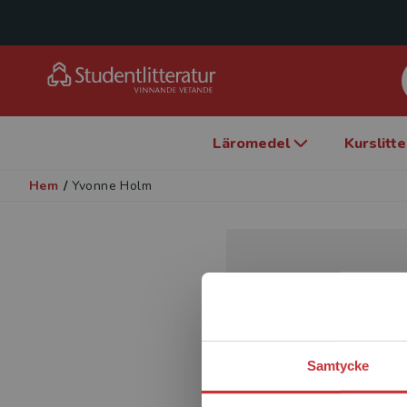
Läromedel
Kurslitt
Hem
/
Yvonne Holm
Samtycke