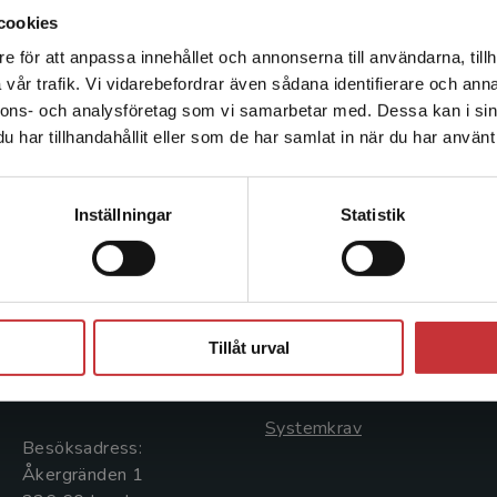
cookies
e för att anpassa innehållet och annonserna till användarna, tillh
Det verkar som att du besöker studentlitteratur.se via en
vår trafik. Vi vidarebefordrar även sådana identifierare och anna
enhet utanför Sverige. Vi erbjuder inte leveranser utanför
nnons- och analysföretag som vi samarbetar med. Dessa kan i sin
Sverige. För att kunna slutföra ett köp måste
har tillhandahållit eller som de har samlat in när du har använt 
leveransadressen vara i Sverige.
Läs mer
Kontakta kundservice
Kontakta oss
Kundservice
Inställningar
Statistik
Kontakta oss
Kontakta kundservice
046-31 20 00
046-31 21 00
Stäng
Postadress:
Frågor och svar
Tillåt urval
Box 141
Köpvillkor
221 00 Lund
Systemkrav
Besöksadress:
Åkergränden 1