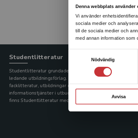
Denna webbplats använder 
Vi använder enhetsidentifierar
sociala medier och analysera 
till de sociala medier och a
med annan information som du 
Samtyckesval
Studentlitteratur
Nödvändig
Studentlitteratur grundades 1963 och är idag Sveriges
ledande utbildningsförlag. Med läromedel, kurslitteratur,
facklitteratur, utbildningar och digitala
informationstjänster i utbudet,
Avvisa
finns Studentlitteratur med längs hela kunskapsresan.