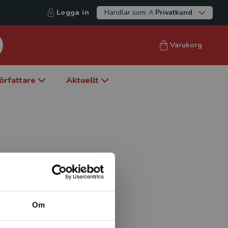
Logga in
Handlar som:
Privatkund
Varukorg
örfattare
Aktuellt
m socialsekreterare vid en
r arbetat som case
För närvarande arbetar
Om
psykiatriskt
huset.