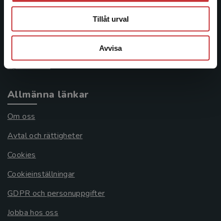
046-31 21 00
Tillåt urval
Frågor och svar
Köpvillkor
Avvisa
Systemkrav
Allmänna länkar
Om oss
Avtal och rättigheter
Cookies
Cookieinställningar
GDPR och personuppgifter
Jobba hos oss