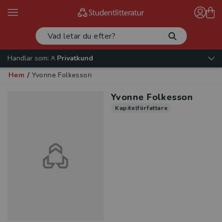
Handlar som:
Privatkund
Hem
/
Yvonne Folkesson
Yvonne Folkesson
Kapitelförfattare