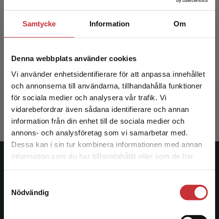
Samtycke
Information
Om
Socialt arbete i skolan
Denna webbplats använder cookies
Vi använder enhetsidentifierare för att anpassa innehållet
Isaksson, Cristine m.fl. (red.)
och annonserna till användarna, tillhandahålla funktioner
385 kr
inkl. moms
för sociala medier och analysera vår trafik. Vi
Begränsad fraktregion
Exkl. moms: 363 kr
vidarebefordrar även sådana identifierare och annan
information från din enhet till de sociala medier och
annons- och analysföretag som vi samarbetar med.
Dessa kan i sin tur kombinera informationen med annan
information som du har tillhandahållit eller som de har
Det verkar som att du besöker
Studentlitteratur
samlat in när du har använt deras tjänster.
studentlitteratur.se via en enhet utanför Sverige.
Samtyckesval
Vi erbjuder inte leveranser utanför Sverige. För
Studentlitteratur grundades 1963 och är idag Sveriges
Nödvändig
att kunna slutföra ett köp måste
ledande utbildningsförlag. Med läromedel, kurslitteratur,
leveransadressen vara i Sverige.
Läs mer
facklitteratur, utbildningar och digitala