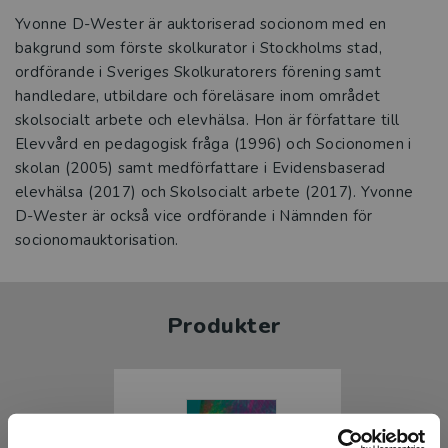
Yvonne D-Wester är auktoriserad socionom med en
bakgrund som förste skolkurator i Stockholms stad,
ordförande i Sveriges Skolkuratorers förening samt
handledare, utbildare och föreläsare inom området
skolsocialt arbete och elevhälsa. Hon är författare till
Elevvård en pedagogisk fråga (1996) och Socionomen i
skolan (2005) samt medförfattare i Evidensbaserad
elevhälsa (2017) och Skolsocialt arbete (2017). Yvonne
D-Wester är också vice ordförande i Nämnden för
socionomauktorisation.
Produkter