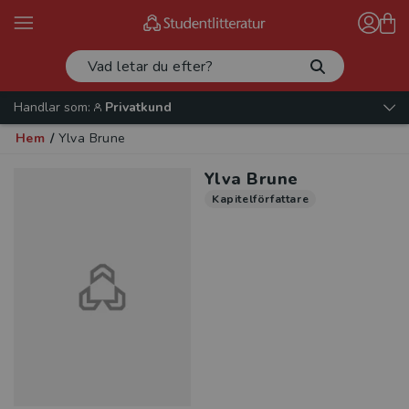
Handlar som:
Privatkund
Hem
/
Ylva Brune
Ylva Brune
Kapitelförfattare