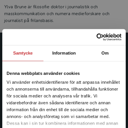
Ylva Brune är filosofie doktor i journalistik och
masskommunikation och numera medieforskare och
journalist på frilansbasis.
Studentlitteratur
Samtycke
Information
Om
Studentlitteratur grundades 1963 och är idag Sveriges
ledande utbildningsförlag. Med läromedel, kurslitteratur,
Denna webbplats använder cookies
facklitteratur, utbildningar och digitala
informationstjänster i utbudet, finns Studentlitteratur med
Vi använder enhetsidentifierare för att anpassa innehållet
längs hela kunskapsresan.
och annonserna till användarna, tillhandahålla funktioner
för sociala medier och analysera vår trafik. Vi
Begränsad fraktregion
vidarebefordrar även sådana identifierare och annan
Kontakta oss
information från din enhet till de sociala medier och
Kontakta oss
annons- och analysföretag som vi samarbetar med.
Dessa kan i sin tur kombinera informationen med annan