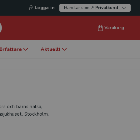
Logga in
Handlar som:
Privatkund
Varukorg
örfattare
Aktuellt
ors och barns hälsa,
nsjukhuset, Stockholm.