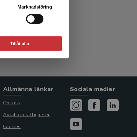
Marknadsföring
Tillåt alla
Allmänna länkar
Sociala medier
Om oss
Avtal och rättigheter
Cookies