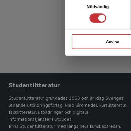
Nödvändig
Avvisa
Studentlitteratur
Studentlitteratur grundades 1963 och är idag Sveriges
ledande utbildningsförlag. Med läromedel, kurslitteratur,
facklitteratur, utbildningar och digitala
informationstjänster i utbudet,
finns Studentlitteratur med längs hela kunskapsresan.