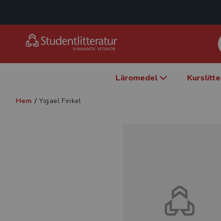
Läromedel
Kurslitt
Hem
/
Yigael Finkel