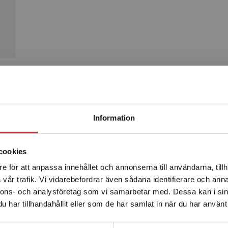
Produkter
Begränsad fraktregion
Information
cookies
e för att anpassa innehållet och annonserna till användarna, tillh
Det verkar som att du besöker studentlitteratur.se via en
vår trafik. Vi vidarebefordrar även sådana identifierare och anna
enhet utanför Sverige. Vi erbjuder inte leveranser utanför
nnons- och analysföretag som vi samarbetar med. Dessa kan i sin
Sverige. För att kunna slutföra ett köp måste
har tillhandahållit eller som de har samlat in när du har använt 
leveransadressen vara i Sverige.
Läs mer