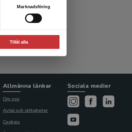
Marknadsföring
dling
Tillåt alla
Allmänna länkar
Sociala medier
Om oss
Avtal och rättigheter
Cookies