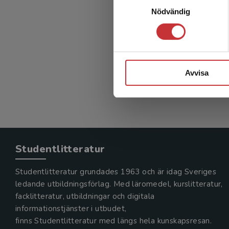
Nödvändig
info
Harrie, La
420 kr
in
Avvisa
Exkl. mom
Studentlitteratur
Studentlitteratur grundades 1963 och är idag Sveriges
ledande utbildningsförlag. Med läromedel, kurslitteratur,
facklitteratur, utbildningar och digitala
informationstjänster i utbudet,
finns Studentlitteratur med längs hela kunskapsresan.