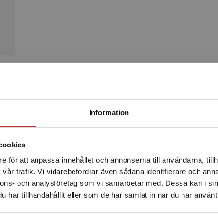
Produkter
Begränsad fraktregion
Information
cookies
e för att anpassa innehållet och annonserna till användarna, tillh
Det verkar som att du besöker studentlitteratur.se via en
vår trafik. Vi vidarebefordrar även sådana identifierare och anna
enhet utanför Sverige. Vi erbjuder inte leveranser utanför
nnons- och analysföretag som vi samarbetar med. Dessa kan i sin
Sverige. För att kunna slutföra ett köp måste
har tillhandahållit eller som de har samlat in när du har använt 
leveransadressen vara i Sverige.
Läs mer