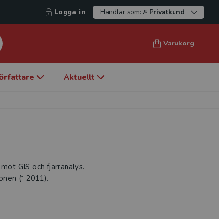
Logga in
Handlar som:
Privatkund
Varukorg
örfattare
Aktuellt
 mot GIS och fjärranalys.
ionen († 2011).