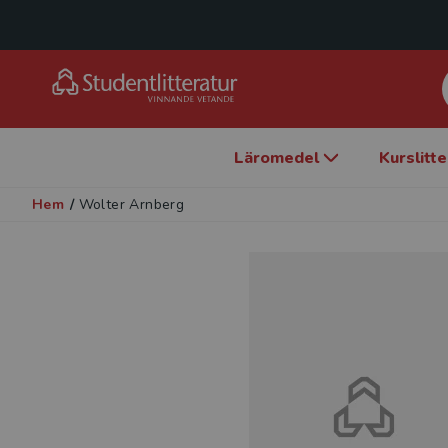
Läromedel
Kurslitt
Hem
/
Wolter Arnberg