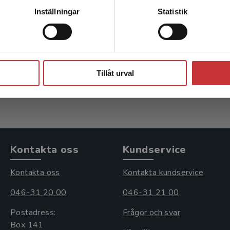
Kontakta kundservice
Geografisk
Geografisk
Inställningar
Statistik
rmationsbehandling
informationsbehan
rs (red.)
Harrie, Lars (red.)
Stäng
kl. moms
263 kr
inkl. moms
Tillåt urval
s: 396 kr
Exkl. moms: 248 kr
Kontakta oss
Kundservice
Kontakta oss
Kontakta kundservice
046-31 20 00
046-31 21 00
Postadress:
Frågor och svar
Box 141