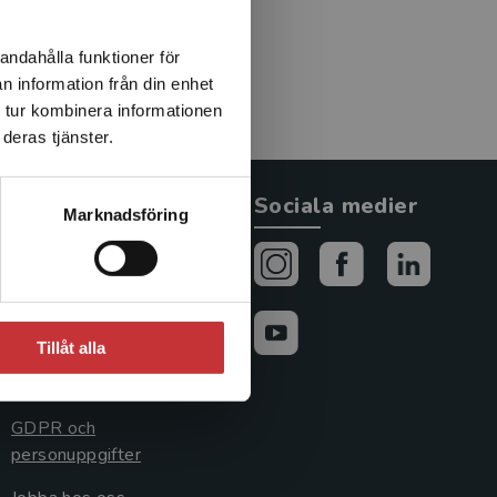
evention. Sedan 1999 är han
visor on Mental Health”
andahålla funktioner för
n information från din enhet
 tur kombinera informationen
deras tjänster.
Allmänna länkar
Sociala medier
Marknadsföring
Om oss
Avtal och rättigheter
Cookies
Tillåt alla
Cookieinställningar
GDPR och
personuppgifter