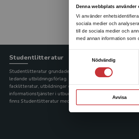
Denna webbplats använder 
Vi använder enhetsidentifierar
sociala medier och analysera 
till de sociala medier och a
med annan information som du 
Samtyckesval
Studentlitteratur
Nödvändig
Studentlitteratur grundades 1963 och är idag Sveriges
ledande utbildningsförlag. Med läromedel, kurslitteratur,
facklitteratur, utbildningar och digitala
informationstjänster i utbudet,
Avvisa
finns Studentlitteratur med längs hela kunskapsresan.