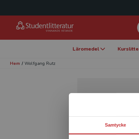
Läromedel
Kurslitt
Hem
/
Wolfgang Rutz
Samtycke