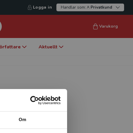
Logga in
Handlar som:
Privatkund
Varukorg
örfattare
Aktuellt
enomförde sin medicinska
varit verksam i Sverige
liniskt utvecklingsarbete
Om
oser och
ade 1992 och blev medicine