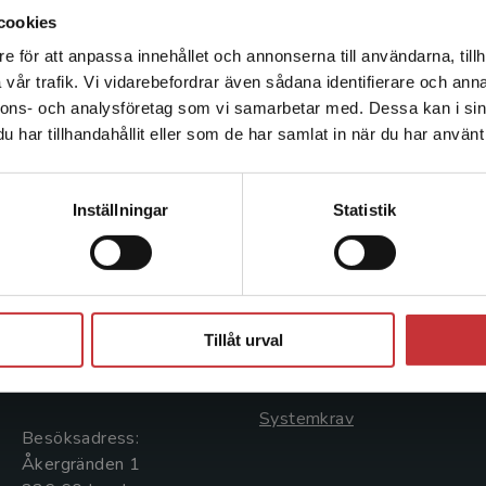
doktor på ett arbete om depression och suicidpr
cookies
verksam vid WHO i Köpenhamn som ”Regional Ad
e för att anpassa innehållet och annonserna till användarna, tillh
Det verkar som att du besöker studentlitteratur.se via en
med hela Europa som arbetsplats.
vår trafik. Vi vidarebefordrar även sådana identifierare och anna
enhet utanför Sverige. Vi erbjuder inte leveranser utanför
nnons- och analysföretag som vi samarbetar med. Dessa kan i sin
Sverige. För att kunna slutföra ett köp måste
har tillhandahållit eller som de har samlat in när du har använt 
leveransadressen vara i Sverige.
Läs mer
Kontakta kundservice
Kontakta oss
Kundservice
Inställningar
Statistik
Kontakta oss
Kontakta kundservice
046-31 20 00
046-31 21 00
Stäng
Postadress:
Frågor och svar
Tillåt urval
Box 141
Köpvillkor
221 00 Lund
Systemkrav
Besöksadress:
Åkergränden 1