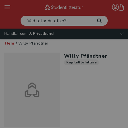
Handlar som:
Privatkund
Hem
/
Willy Pfändtner
Willy Pfändtner
Kapitelförfattare