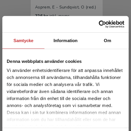
Asprem, E - Sundqvist, O (red.)
226 kr
inkl. moms
Exkl. moms: 213 kr
Samtycke
Information
Om
Denna webbplats använder cookies
Vi använder enhetsidentifierare för att anpassa innehållet
och annonserna till användarna, tillhandahålla funktioner
för sociala medier och analysera vår trafik. Vi
Religionshistoria
Begränsad fraktregion
vidarebefordrar även sådana identifierare och annan
information från din enhet till de sociala medier och
Asprem, E - Sundqvist, O
annons- och analysföretag som vi samarbetar med.
366 kr
inkl. moms
Dessa kan i sin tur kombinera informationen med annan
Exkl. moms: 345 kr
information som du har tillhandahållit eller som de har
Det verkar som att du besöker
samlat in när du har använt deras tjänster.
studentlitteratur.se via en enhet utanför Sverige.