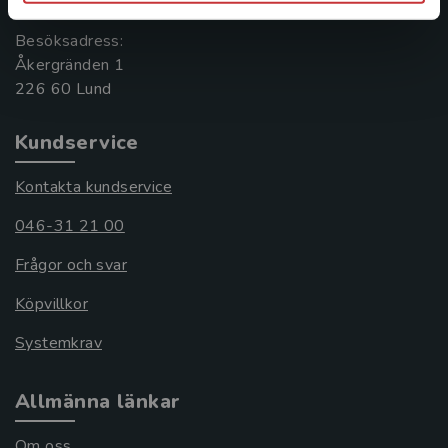
Besöksadress:
Åkergränden 1
Kundservice
Kontakta kundservice
046-31 21 00
Frågor och svar
Köpvillkor
Systemkrav
Allmänna länkar
Om oss