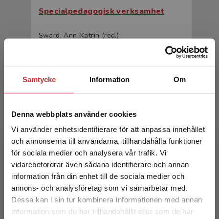
Specialpedagogisk verksamhet
Swärd, Ann-Katrin (red.)
331 kr
inkl. moms
Exkl. moms: 312 kr
Samtycke
Information
Om
Denna webbplats använder cookies
Vi använder enhetsidentifierare för att anpassa innehållet
och annonserna till användarna, tillhandahålla funktioner
för sociala medier och analysera vår trafik. Vi
Begränsad fraktregion
vidarebefordrar även sådana identifierare och annan
Specialpedagogisk verksamhet
information från din enhet till de sociala medier och
annons- och analysföretag som vi samarbetar med.
Swärd, A-K - Westman Andersson, G (red.)
Dessa kan i sin tur kombinera informationen med annan
205 kr
inkl. moms
information som du har tillhandahållit eller som de har
Det verkar som att du besöker
Exkl. moms: 193 kr