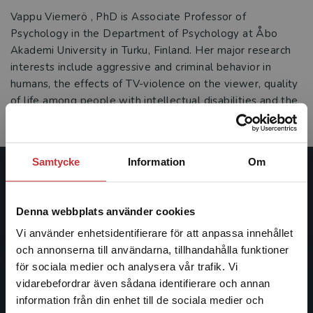
Vappu Viemerö , PhD is Associate Professor of
Psychology in the Department of Psychology at Åbo
Akademi University in Turku, Finland. Her major research
interests include aggressive and criminal behavior in
humans, the effects of TV-violence on the viewer, quality
of life among people with intellectual disabilities and the
psychosocial welfare of physically disabled people.
Samtycke
Information
Om
Studentlitteratur
Denna webbplats använder cookies
Studentlitteratur grundades 1963 och är idag Sveriges
ledande utbildningsförlag. Med läromedel, kurslitteratur,
Vi använder enhetsidentifierare för att anpassa innehållet
facklitteratur, utbildningar och digitala
och annonserna till användarna, tillhandahålla funktioner
informationstjänster i utbudet, finns Studentlitteratur med
för sociala medier och analysera vår trafik. Vi
Begränsad fraktregion
längs hela kunskapsresan.
vidarebefordrar även sådana identifierare och annan
information från din enhet till de sociala medier och