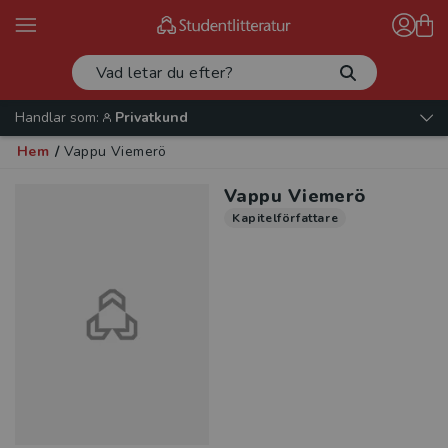
Handlar som:
Privatkund
Hem
/
Vappu Viemerö
Vappu Viemerö
Kapitelförfattare