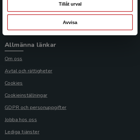
Frågor och svar
Tillåt urval
Köpvillkor
Avvisa
Systemkrav
Allmänna länkar
Om oss
Avtal och rättigheter
Cookies
Cookieinställningar
GDPR och personuppgifter
Jobba hos oss
Lediga tjänster