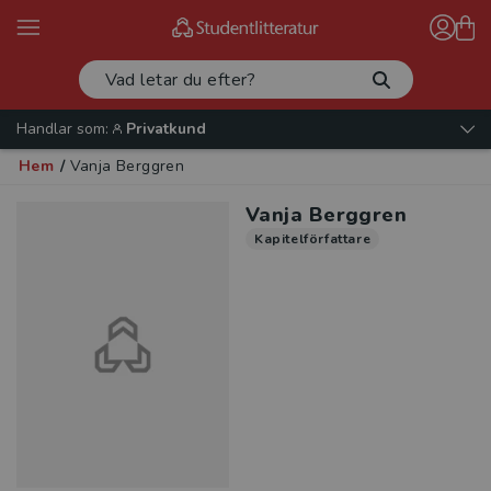
Handlar som:
Privatkund
Hem
/
Vanja Berggren
Vanja Berggren
Kapitelförfattare