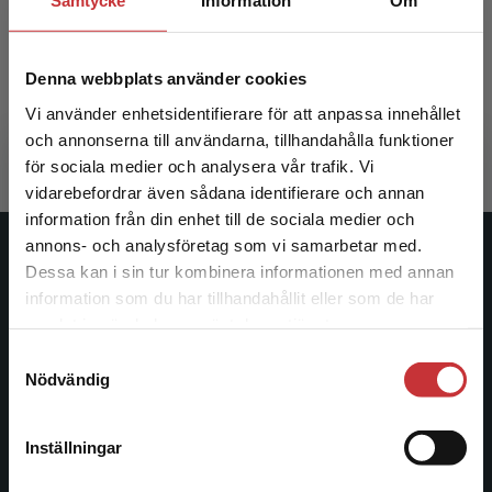
Samtycke
Information
Om
Perspektiv på barnkonventionen
Denna webbplats använder cookies
Ponnert, L - Sonander, A (red.)
370 kr
inkl. moms
Vi använder enhetsidentifierare för att anpassa innehållet
Exkl. moms: 349 kr
och annonserna till användarna, tillhandahålla funktioner
för sociala medier och analysera vår trafik. Vi
Begränsad fraktregion
vidarebefordrar även sådana identifierare och annan
information från din enhet till de sociala medier och
annons- och analysföretag som vi samarbetar med.
Studentlitteratur
Dessa kan i sin tur kombinera informationen med annan
information som du har tillhandahållit eller som de har
Det verkar som att du besöker
Studentlitteratur grundades 1963 och är idag Sveriges
samlat in när du har använt deras tjänster.
studentlitteratur.se via en enhet utanför Sverige.
ledande utbildningsförlag. Med läromedel, kurslitteratur,
Samtyckesval
Vi erbjuder inte leveranser utanför Sverige. För
facklitteratur, utbildningar och digitala
Nödvändig
att kunna slutföra ett köp måste
informationstjänster i utbudet, finns Studentlitteratur med
leveransadressen vara i Sverige.
Läs mer
längs hela kunskapsresan.
Inställningar
Kontakta kundservice
Kontakta oss