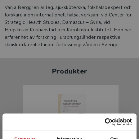
Vanja Berggren är leg. sjuksköterska, folkhälsoexpert och
forskare inom internationell hälsa, verksam vid Center for
Strategic Health Studies, Damascus – Syria, vid
Högskolan Kristianstad och Karolinska Institutet. Hon har
erfarenhet av forskning i ursprungsländer respektive
klinisk erfarenhet inom förlossningsvården i Sverige.
Produkter