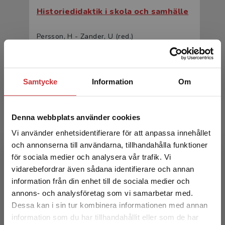
Historiedidaktik i skola och samhälle
Persson, H - Zander, U (red.)
200 kr
inkl. moms
Exkl. moms: 189 kr
Samtycke
Information
Om
Denna webbplats använder cookies
Vi använder enhetsidentifierare för att anpassa innehållet
och annonserna till användarna, tillhandahålla funktioner
för sociala medier och analysera vår trafik. Vi
Begränsad fraktregion
vidarebefordrar även sådana identifierare och annan
Historiedidaktik i skola och samhälle
information från din enhet till de sociala medier och
annons- och analysföretag som vi samarbetar med.
Persson, H - Zander, U (red.)
Dessa kan i sin tur kombinera informationen med annan
320 kr
inkl. moms
information som du har tillhandahållit eller som de har
Det verkar som att du besöker
Exkl. moms: 302 kr