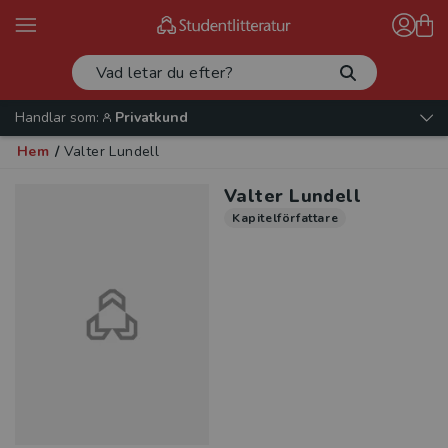
Handlar som:
Privatkund
Hem
/
Valter Lundell
Valter Lundell
Kapitelförfattare