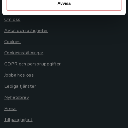
Avvisa
Allmänna länkar
Om oss
Avtal och rättigheter
Cookies
Cookieinställningar
GDPR och personuppgifter
Jobba hos oss
Lediga tjänster
Nyhetsbrev
Press
Tillgänglighet