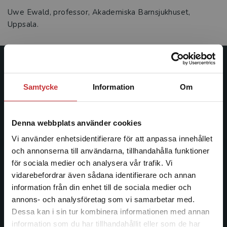
Uwe Ewald, professor, Akademiska Barnsjukhuset,
Uppsala.
Studentlitteratur
Samtycke
Information
Om
Studentlitteratur grundades 1963 och är idag Sveriges
ledande utbildningsförlag. Med läromedel, kurslitteratur,
facklitteratur, utbildningar och digitala
Denna webbplats använder cookies
informationstjänster i utbudet, finns Studentlitteratur med
Vi använder enhetsidentifierare för att anpassa innehållet
längs hela kunskapsresan.
och annonserna till användarna, tillhandahålla funktioner
för sociala medier och analysera vår trafik. Vi
Kontakta oss
Begränsad fraktregion
vidarebefordrar även sådana identifierare och annan
information från din enhet till de sociala medier och
Kontakta oss
annons- och analysföretag som vi samarbetar med.
Dessa kan i sin tur kombinera informationen med annan
046-31 20 00
information som du har tillhandahållit eller som de har