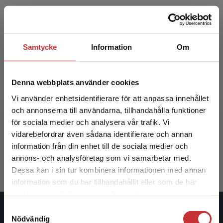
Samtycke
Information
Om
Denna webbplats använder cookies
Vi använder enhetsidentifierare för att anpassa innehållet
Särskild begåvning i praktik och forskning
och annonserna till användarna, tillhandahålla funktioner
för sociala medier och analysera vår trafik. Vi
Begränsad fraktregion
Sims, Caroline m.fl. (red.)
vidarebefordrar även sådana identifierare och annan
information från din enhet till de sociala medier och
338 kr
inkl. moms
Exkl. moms: 319 kr
annons- och analysföretag som vi samarbetar med.
Dessa kan i sin tur kombinera informationen med annan
information som du har tillhandahållit eller som de har
Det verkar som att du besöker
samlat in när du har använt deras tjänster.
studentlitteratur.se via en enhet utanför Sverige.
Samtyckesval
Vi erbjuder inte leveranser utanför Sverige. För
Studentlitteratur
Nödvändig