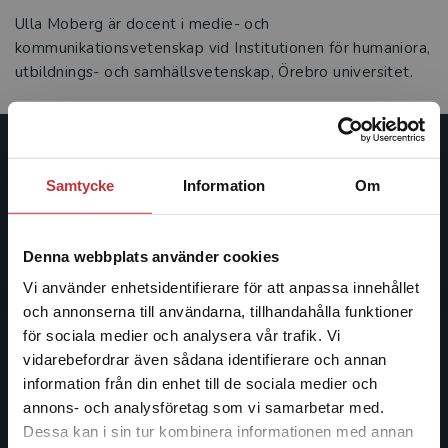
Ulla Moberg är docent i medie- och
kommunikationsvetenskap vid Institutionen för humaniora,
utbildnings- och samhällsvetenskap, Örebro universitet.
Studentlitteratur
Samtycke
Information
Om
Studentlitteratur grundades 1963 och är idag Sveriges
ledande utbildningsförlag. Med läromedel, kurslitteratur,
Denna webbplats använder cookies
facklitteratur, utbildningar och digitala
informationstjänster i utbudet, finns Studentlitteratur med
Vi använder enhetsidentifierare för att anpassa innehållet
längs hela kunskapsresan.
och annonserna till användarna, tillhandahålla funktioner
för sociala medier och analysera vår trafik. Vi
Begränsad fraktregion
vidarebefordrar även sådana identifierare och annan
Kontakta oss
information från din enhet till de sociala medier och
Kontakta oss
annons- och analysföretag som vi samarbetar med.
Dessa kan i sin tur kombinera informationen med annan