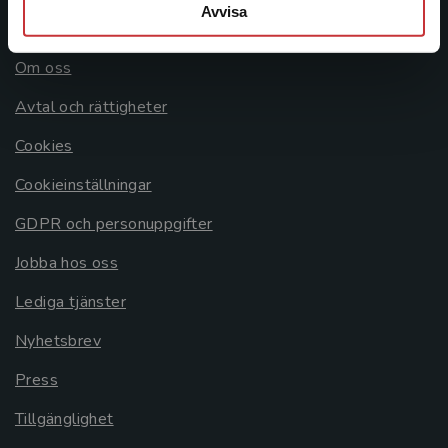
Avvisa
Allmänna länkar
Om oss
Avtal och rättigheter
Cookies
Cookieinställningar
GDPR och personuppgifter
Jobba hos oss
Lediga tjänster
Nyhetsbrev
Press
Tillgänglighet