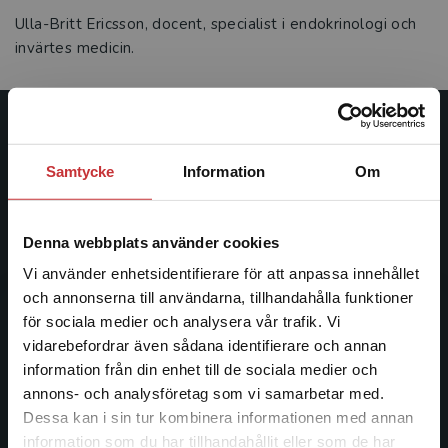
Ulla-Britt Ericsson, docent, specialist i endokrinologi och
invärtes medicin.
Studentlitteratur
Samtycke
Information
Om
Studentlitteratur grundades 1963 och är idag Sveriges
ledande utbildningsförlag. Med läromedel, kurslitteratur,
facklitteratur, utbildningar och digitala
Denna webbplats använder cookies
informationstjänster i utbudet, finns Studentlitteratur med
Vi använder enhetsidentifierare för att anpassa innehållet
längs hela kunskapsresan.
och annonserna till användarna, tillhandahålla funktioner
för sociala medier och analysera vår trafik. Vi
Kontakta oss
Begränsad fraktregion
vidarebefordrar även sådana identifierare och annan
information från din enhet till de sociala medier och
Kontakta oss
annons- och analysföretag som vi samarbetar med.
Dessa kan i sin tur kombinera informationen med annan
046-31 20 00
information som du har tillhandahållit eller som de har