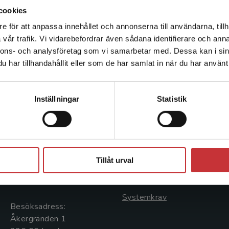
cookies
e för att anpassa innehållet och annonserna till användarna, tillh
Det verkar som att du besöker studentlitteratur.se via en
vår trafik. Vi vidarebefordrar även sådana identifierare och anna
enhet utanför Sverige. Vi erbjuder inte leveranser utanför
nnons- och analysföretag som vi samarbetar med. Dessa kan i sin
Sverige. För att kunna slutföra ett köp måste
har tillhandahållit eller som de har samlat in när du har använt 
leveransadressen vara i Sverige.
Läs mer
Kontakta kundservice
Kontakta oss
Kundservice
Inställningar
Statistik
Kontakta oss
Kontakta kundservice
046-31 20 00
046-31 21 00
Stäng
Postadress:
Frågor och svar
Tillåt urval
Box 141
Köpvillkor
221 00 Lund
Systemkrav
Besöksadress:
Åkergränden 1