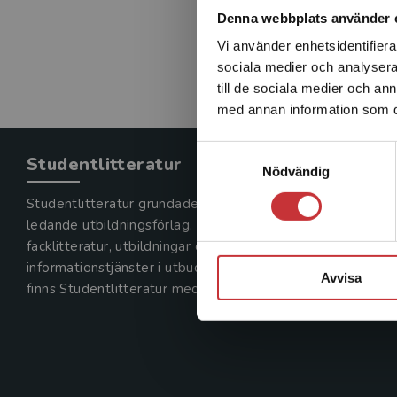
Denna webbplats använder 
Vi använder enhetsidentifierar
sociala medier och analysera 
till de sociala medier och a
med annan information som du 
Samtyckesval
Studentlitteratur
Nödvändig
Studentlitteratur grundades 1963 och är idag Sveriges
ledande utbildningsförlag. Med läromedel, kurslitteratur,
facklitteratur, utbildningar och digitala
informationstjänster i utbudet,
Avvisa
finns Studentlitteratur med längs hela kunskapsresan.