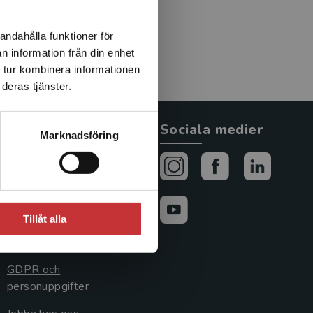
andahålla funktioner för
n information från din enhet
 tur kombinera informationen
deras tjänster.
Allmänna länkar
Sociala medier
Marknadsföring
Om oss
Avtal och rättigheter
Cookies
Tillåt alla
Cookieinställningar
GDPR och
personuppgifter