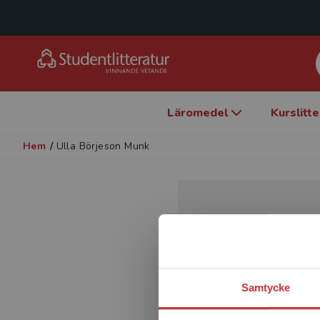
Läromedel
Kurslitt
Hem
/
Ulla Börjeson Munk
Samtycke