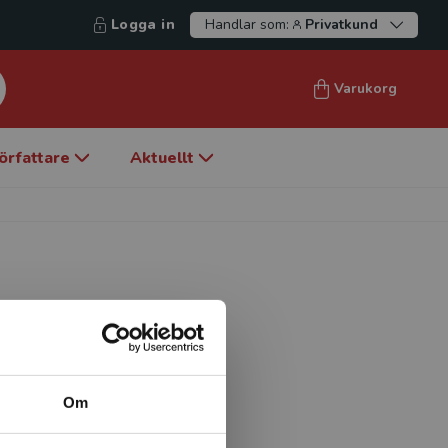
Logga in
Handlar som:
Privatkund
Varukorg
örfattare
Aktuellt
sutbildning i hälso- och
verviktsenheten Region
Om