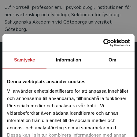
Ulf Norrsell, professor em. i psykobiologi, Institutionen för
neurovetenskap och fysiologi, Sektionen för fysiologi,
Sahlgrenska Akademin vid Göteborgs universitet,
Göteborg.
Studentlitteratur
Samtycke
Information
Om
Studentlitteratur grundades 1963 och är idag Sveriges
ledande utbildningsförlag. Med läromedel, kurslitteratur,
Denna webbplats använder cookies
facklitteratur, utbildningar och digitala
Vi använder enhetsidentifierare för att anpassa innehållet
informationstjänster i utbudet, finns Studentlitteratur med
och annonserna till användarna, tillhandahålla funktioner
längs hela kunskapsresan.
för sociala medier och analysera vår trafik. Vi
Begränsad fraktregion
vidarebefordrar även sådana identifierare och annan
Kontakta oss
information från din enhet till de sociala medier och
annons- och analysföretag som vi samarbetar med.
Kontakta oss
Dessa kan i sin tur kombinera informationen med annan