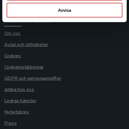
Systemkrav
Avvisa
Allmänna länkar
Om oss
Avtal och rättigheter
Cookies
Cookieinställningar
GDPR och personuppgifter
Jobba hos oss
Lediga tjänster
Nyhetsbrev
Press