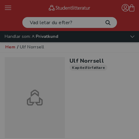
Handlar som:
Privatkund
Hem
/
Ulf Norrsell
Ulf Norrsell
Kapitelförfattare