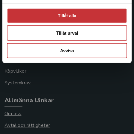
Tillåt alla
Kundservice
Tillåt urval
Kontakta kundservice
046-31 21 00
Avvisa
Frågor och svar
Köpvillkor
Systemkrav
Allmänna länkar
Om oss
Avtal och rättigheter