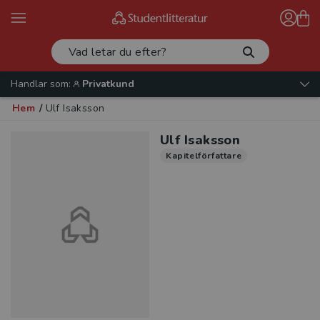
Handlar som:
Privatkund
Hem
/
Ulf Isaksson
Ulf Isaksson
Kapitelförfattare