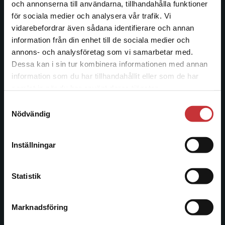
Studentlitteratur
och annonserna till användarna, tillhandahålla funktioner
för sociala medier och analysera vår trafik. Vi
Begränsad fraktregion
Studentlitteratur grundades 1963 och är idag Sveriges
vidarebefordrar även sådana identifierare och annan
ledande utbildningsförlag. Med läromedel, kurslitteratur,
information från din enhet till de sociala medier och
facklitteratur, utbildningar och digitala
annons- och analysföretag som vi samarbetar med.
informationstjänster i utbudet, finns Studentlitteratur med
Dessa kan i sin tur kombinera informationen med annan
längs hela kunskapsresan.
information som du har tillhandahållit eller som de har
Det verkar som att du besöker
samlat in när du har använt deras tjänster.
studentlitteratur.se via en enhet utanför Sverige.
Kontakta oss
Samtyckesval
Vi erbjuder inte leveranser utanför Sverige. För
Nödvändig
att kunna slutföra ett köp måste
Kontakta oss
leveransadressen vara i Sverige.
Läs mer
046-31 20 00
Inställningar
Kontakta kundservice
Postadress:
Box 141
Statistik
221 00 Lund
Marknadsföring
Stäng
Besöksadress:
Åkergränden 1