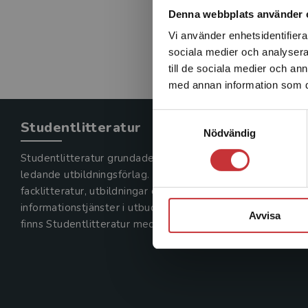
Denna webbplats använder 
Vi använder enhetsidentifierar
sociala medier och analysera 
till de sociala medier och a
med annan information som du 
Samtyckesval
Studentlitteratur
Nödvändig
Studentlitteratur grundades 1963 och är idag Sveriges
ledande utbildningsförlag. Med läromedel, kurslitteratur,
facklitteratur, utbildningar och digitala
informationstjänster i utbudet,
Avvisa
finns Studentlitteratur med längs hela kunskapsresan.