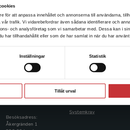
för palestinsk ungdom i Libanon.
cookies
e för att anpassa innehållet och annonserna till användarna, tillh
Det verkar som att du besöker studentlitteratur.se via en
vår trafik. Vi vidarebefordrar även sådana identifierare och anna
enhet utanför Sverige. Vi erbjuder inte leveranser utanför
nnons- och analysföretag som vi samarbetar med. Dessa kan i sin
Sverige. För att kunna slutföra ett köp måste
har tillhandahållit eller som de har samlat in när du har använt 
leveransadressen vara i Sverige.
Läs mer
Kontakta kundservice
Kontakta oss
Kundservice
Inställningar
Statistik
Kontakta oss
Kontakta kundservice
046-31 20 00
046-31 21 00
Stäng
Postadress:
Frågor och svar
Tillåt urval
Box 141
Köpvillkor
221 00 Lund
Systemkrav
Besöksadress:
Åkergränden 1