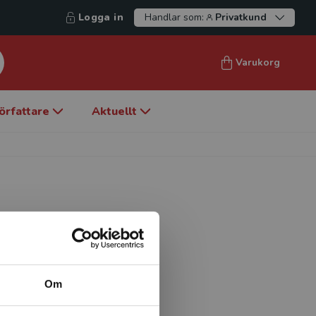
Logga in
Handlar som:
Privatkund
Varukorg
örfattare
Aktuellt
amologi vid Centrum för
nder flera år fokuserat
d- och bokuttryck i en
Om
- och ungdomsprodukter. För
tern, med särskilt intresse