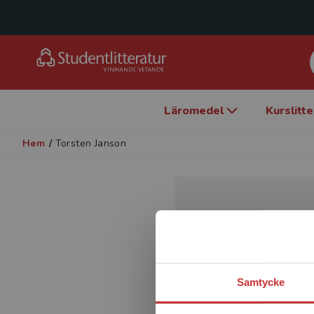
Läromedel
Kurslitt
Hem
/
Torsten Janson
Samtycke