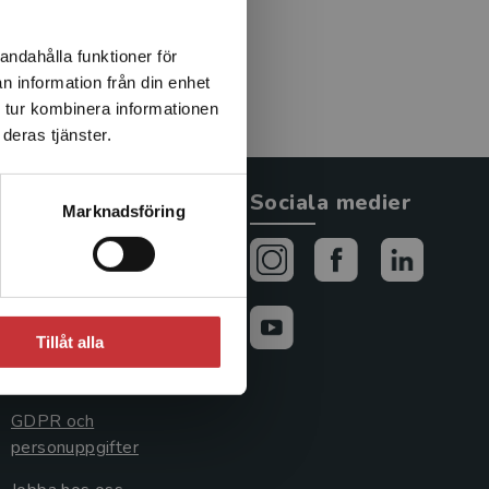
andahålla funktioner för
n information från din enhet
 tur kombinera informationen
deras tjänster.
Allmänna länkar
Sociala medier
Marknadsföring
Om oss
Avtal och rättigheter
Cookies
Tillåt alla
Cookieinställningar
GDPR och
personuppgifter