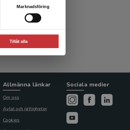
xer,
Marknadsföring
lemman
)
Tillåt alla
Allmänna länkar
Sociala medier
Om oss
Avtal och rättigheter
Cookies