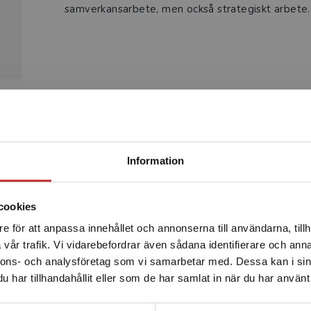
samverkansarbete, men också strategiskt arbete.
Produkter
Begränsad fraktregion
Information
cookies
e för att anpassa innehållet och annonserna till användarna, tillh
Det verkar som att du besöker studentlitteratur.se via en
vår trafik. Vi vidarebefordrar även sådana identifierare och anna
enhet utanför Sverige. Vi erbjuder inte leveranser utanför
nnons- och analysföretag som vi samarbetar med. Dessa kan i sin
Sverige. För att kunna slutföra ett köp måste
har tillhandahållit eller som de har samlat in när du har använt 
leveransadressen vara i Sverige.
Läs mer