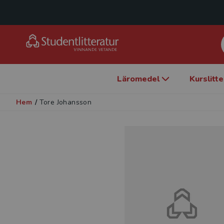
Läromedel
Kurslitt
Hem
/
Tore Johansson