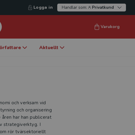
Logga in
Handlar som:
Privatkund
Varukorg
örfattare
Aktuellt
onomi och verksam vid
tyrning och organisering
 åren har han publicerat
 strategiverktyg. I
om rör tvärsektoriellt