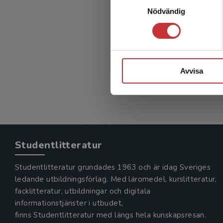
Väl
Nödvändig
spänn
Wolmesjö,
311 kr
in
Avvisa
Exkl. mom
Studentlitteratur
Studentlitteratur grundades 1963 och är idag Sveriges
ledande utbildningsförlag. Med läromedel, kurslitteratur,
facklitteratur, utbildningar och digitala
informationstjänster i utbudet,
finns Studentlitteratur med längs hela kunskapsresan.