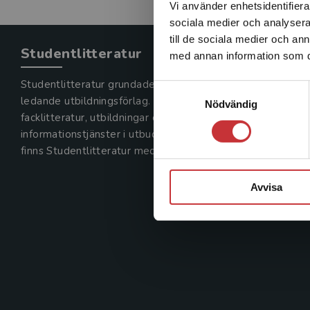
Vi använder enhetsidentifierar
sociala medier och analysera 
till de sociala medier och a
Studentlitteratur
med annan information som du 
Studentlitteratur grundades 1963 och är idag Sveriges
Samtyckesval
ledande utbildningsförlag. Med läromedel, kurslitteratur,
Nödvändig
facklitteratur, utbildningar och digitala
informationstjänster i utbudet,
finns Studentlitteratur med längs hela kunskapsresan.
Avvisa