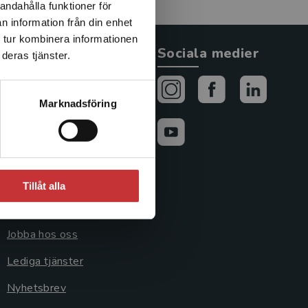
andahålla funktioner för
n information från din enhet
 tur kombinera informationen
Allmänna länkar
Sociala medier
deras tjänster.
Om oss
Marknadsföring
Avtal och rättigheter
Cookies
Cookieinställningar
Tillåt alla
GDPR och
personuppgifter
Jobba hos oss
Lediga tjänster
Nyhetsbrev