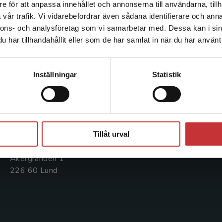
e för att anpassa innehållet och annonserna till användarna, tillh
Det verkar som att du besöker studentlitteratur.se via en
vår trafik. Vi vidarebefordrar även sådana identifierare och anna
enhet utanför Sverige. Vi erbjuder inte leveranser utanför
nnons- och analysföretag som vi samarbetar med. Dessa kan i sin
Sverige. För att kunna slutföra ett köp måste
Kontakta oss
Kundservice
har tillhandahållit eller som de har samlat in när du har använt 
leveransadressen vara i Sverige.
Läs mer
Kontakta oss
Kontakta kundservice
Kontakta kundservice
Inställningar
Statistik
046-31 20 00
046-31 21 00
Postadress:
Frågor och svar
Box 141
Köpvillkor
Stäng
221 00 Lund
Tillåt urval
Systemkrav
Besöksadress:
Åkergränden 1