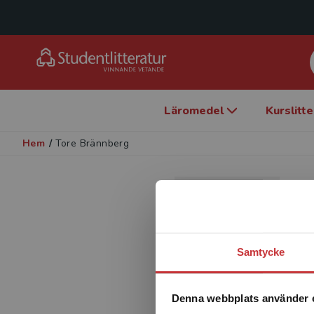
Läromedel
Kurslitt
Hem
/
Tore Brännberg
T
K
Samtycke
Denna webbplats använder 