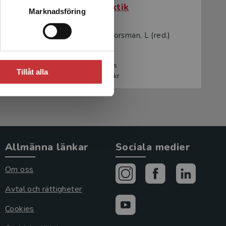
Allmändidaktik
Marknadsföring
Hansén, S - E-Forsman, L (red.)
246 kr
inkl. moms
Tillåt alla
Exkl. moms: 232 kr
Allmänna länkar
Sociala medier
Om oss
Avtal och rättigheter
Cookies