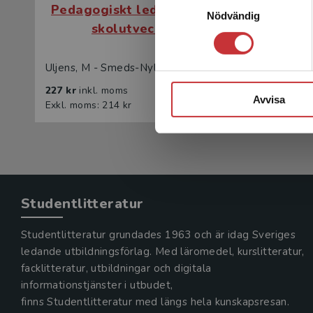
Pedagogiskt ledarskap och
Pedag
Nödvändig
skolutveckling
Uljens, M - Smeds-Nylund, A-S (red.)
Uljens, M
227 kr
inkl. moms
367 kr
in
Avvisa
Exkl. moms: 214 kr
Exkl. mom
Studentlitteratur
Studentlitteratur grundades 1963 och är idag Sveriges
ledande utbildningsförlag. Med läromedel, kurslitteratur,
facklitteratur, utbildningar och digitala
informationstjänster i utbudet,
finns Studentlitteratur med längs hela kunskapsresan.