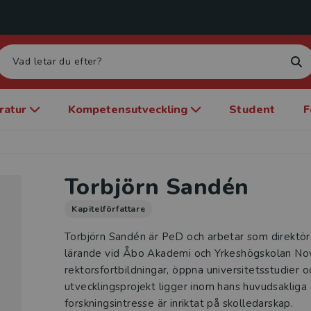
eratur
Kompetensutveckling
Student
F
Torbjörn Sandén
Kapitelförfattare
Torbjörn Sandén är PeD och arbetar som direktör 
lärande vid Åbo Akademi och Yrkeshögskolan Novi
rektorsfortbildningar, öppna universitetsstudier o
utvecklingsprojekt ligger inom hans huvudsaklig
forskningsintresse är inriktat på skolledarskap.