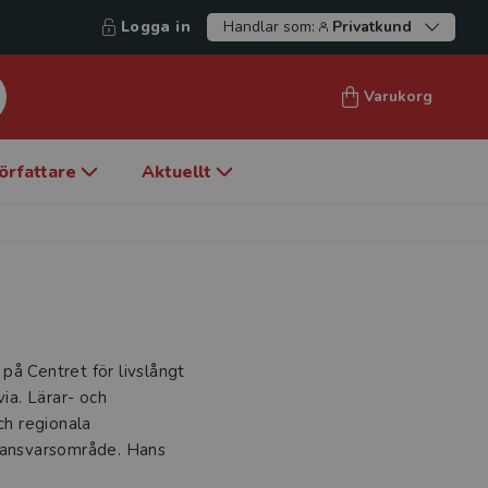
Logga in
Handlar som:
Privatkund
Varukorg
örfattare
Aktuellt
på Centret för livslångt
a. Lärar- och
ch regionala
a ansvarsområde. Hans