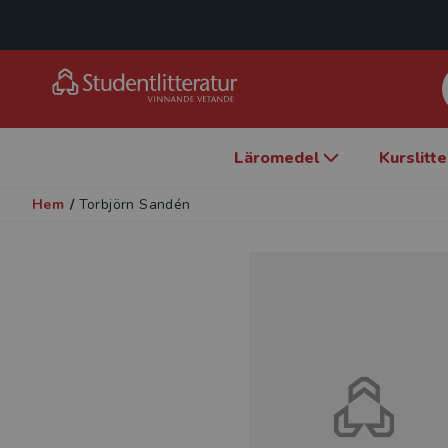
Läromedel
Kurslitt
Hem
/
Torbjörn Sandén