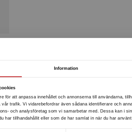
Produkter
Begränsad fraktregion
Information
cookies
e för att anpassa innehållet och annonserna till användarna, tillh
Det verkar som att du besöker studentlitteratur.se via en
vår trafik. Vi vidarebefordrar även sådana identifierare och anna
enhet utanför Sverige. Vi erbjuder inte leveranser utanför
nnons- och analysföretag som vi samarbetar med. Dessa kan i sin
Sverige. För att kunna slutföra ett köp måste
har tillhandahållit eller som de har samlat in när du har använt 
leveransadressen vara i Sverige.
Läs mer