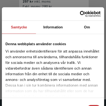
297 kr
inkl. moms
Exkl. moms: 280 kr
Samtycke
Information
Om
Denna webbplats använder cookies
Vi använder enhetsidentifierare för att anpassa innehållet
och annonserna till användarna, tillhandahålla funktioner
Urologi
för sociala medier och analysera vår trafik. Vi
Begränsad fraktregion
vidarebefordrar även sådana identifierare och annan
Arnsrud Godtman, Rebecka m.fl. (red.)
information från din enhet till de sociala medier och
475 kr
inkl. moms
annons- och analysföretag som vi samarbetar med.
Exkl. moms: 448 kr
Dessa kan i sin tur kombinera informationen med annan
information som du har tillhandahållit eller som de har
Det verkar som att du besöker
samlat in när du har använt deras tjänster.
studentlitteratur.se via en enhet utanför Sverige.
Samtyckesval
Vi erbjuder inte leveranser utanför Sverige. För