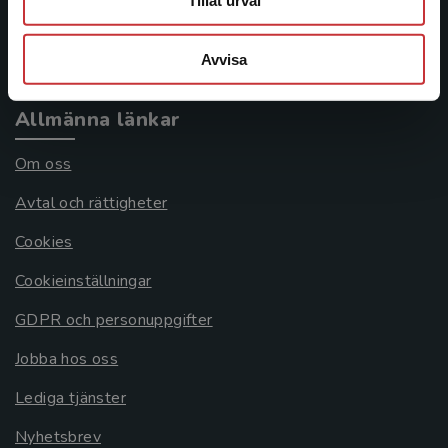
Tillåt urval
Köpvillkor
Avvisa
Systemkrav
Allmänna länkar
Om oss
Avtal och rättigheter
Cookies
Cookieinställningar
GDPR och personuppgifter
Jobba hos oss
Lediga tjänster
Nyhetsbrev