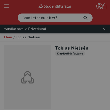
Handlar som:
Privatkund
Hem
/
Tobias Nielsén
Tobias Nielsén
Kapitelförfattare