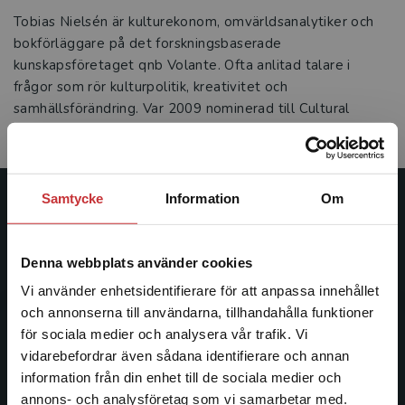
Tobias Nielsén är kulturekonom, omvärldsanalytiker och
bokförläggare på det forskningsbaserade
kunskapsföretaget qnb Volante. Ofta anlitad talare i
frågor som rör kulturpolitik, kreativitet och
samhällsförändring. Var 2009 nominerad till Cultural
Policy Research Award i Europa.
Samtycke
Information
Om
Studentlitteratur
Studentlitteratur grundades 1963 och är idag Sveriges
Denna webbplats använder cookies
ledande utbildningsförlag. Med läromedel, kurslitteratur,
Vi använder enhetsidentifierare för att anpassa innehållet
facklitteratur, utbildningar och digitala
och annonserna till användarna, tillhandahålla funktioner
informationstjänster i utbudet, finns Studentlitteratur med
för sociala medier och analysera vår trafik. Vi
längs hela kunskapsresan.
Begränsad fraktregion
vidarebefordrar även sådana identifierare och annan
information från din enhet till de sociala medier och
Kontakta oss
annons- och analysföretag som vi samarbetar med.