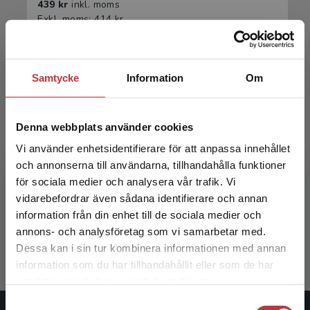
439 kr
inkl. moms
Exkl. moms: 414 kr
Samtycke
Information
Om
Denna webbplats använder cookies
Vi använder enhetsidentifierare för att anpassa innehållet
och annonserna till användarna, tillhandahålla funktioner
Theories and perspectives for midwifery
för sociala medier och analysera vår trafik. Vi
Begränsad fraktregion
vidarebefordrar även sådana identifierare och annan
Lundgren, Ingela et al. (eds.)
information från din enhet till de sociala medier och
286 kr
inkl. moms
annons- och analysföretag som vi samarbetar med.
Exkl. moms: 270 kr
Dessa kan i sin tur kombinera informationen med annan
information som du har tillhandahållit eller som de har
Det verkar som att du besöker
samlat in när du har använt deras tjänster.
studentlitteratur.se via en enhet utanför Sverige.
Samtyckesval
Vi erbjuder inte leveranser utanför Sverige. För