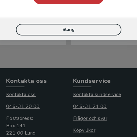
ill militär etik
Vägar till militär etik
n, M - Bergman, D (red.)
Robertsson, M - Bergman, D
Stäng
kl. moms
205 kr
inkl. moms
s: 312 kr
Exkl. moms: 193 kr
Kontakta oss
Kundservice
Kontakta oss
Kontakta kundservice
046-31 20 00
046-31 21 00
Postadress:
Frågor och svar
Box 141
Köpvillkor
221 00 Lund