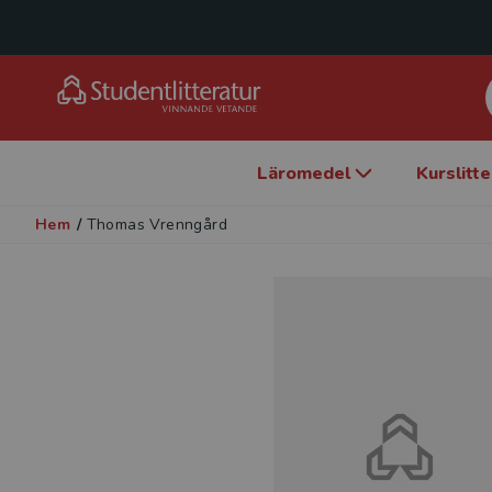
Läromedel
Kurslitt
Hem
/
Thomas Vrenngård