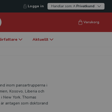
Logga in
Handlar som:
Privatkund
Varukorg
örfattare
Aktuellt
nd inom pansartrupperna i
nien, Kosovo, Liberia och
t i New York. Thomas
n är antagen som doktorand