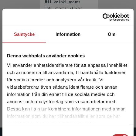
811 kr
inkl. moms
Exkl. moms: 765 kr
Samtycke
Information
Om
Denna webbplats använder cookies
Vi använder enhetsidentifierare för att anpassa innehållet
och annonserna till användarna, tillhandahålla funktioner
Neonatologi
för sociala medier och analysera vår trafik. Vi
Begränsad fraktregion
vidarebefordrar även sådana identifierare och annan
Ådén, Ulrika m.fl. (red.)
information från din enhet till de sociala medier och
516 kr
inkl. moms
annons- och analysföretag som vi samarbetar med.
Exkl. moms: 487 kr
Dessa kan i sin tur kombinera informationen med annan
information som du har tillhandahållit eller som de har
Det verkar som att du besöker
samlat in när du har använt deras tjänster.
studentlitteratur.se via en enhet utanför Sverige.
Samtyckesval
Vi erbjuder inte leveranser utanför Sverige. För