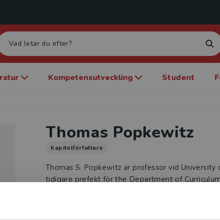
eratur
Kompetensutveckling
Student
F
Thomas Popkewitz
Kapitelförfattare
Thomas S. Popkewitz är professor vid University
tidigare prefekt för the Department of Curriculum
forskningsintresse berör förklaringssystem i relatio
utbildningsreformer, forskning och lärarutbildning. 
redigerat drygt 25 böcker, bl.a. Paradigms and I