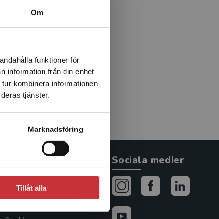
ogy of Educational Reform
Om
enast Cosmopolitanism and
oriska villkor för nutida
ingsväsen, skolundervisning,
 i egenskap av specifika
andahålla funktioner för
kludering och exkludering.
n information från din enhet
or i Sverige och bland
 tur kombinera informationen
 svensk pedagogisk forskning
deras tjänster.
sdoktor i filosofi vid
Marknadsföring
Allmänna länkar
Sociala medier
Om oss
Tillåt alla
Avtal och rättigheter