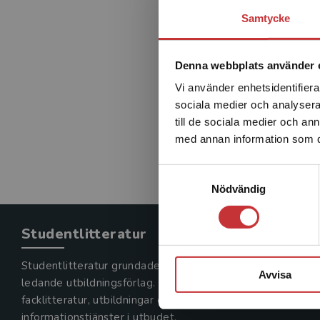
Samtycke
Denna webbplats använder 
Vi använder enhetsidentifierar
sociala medier och analysera 
till de sociala medier och a
med annan information som du 
Samtyckesval
Nödvändig
Studentlitteratur
Studentlitteratur grundades 1963 och är idag Sveriges
Avvisa
ledande utbildningsförlag. Med läromedel, kurslitteratur,
facklitteratur, utbildningar och digitala
informationstjänster i utbudet,