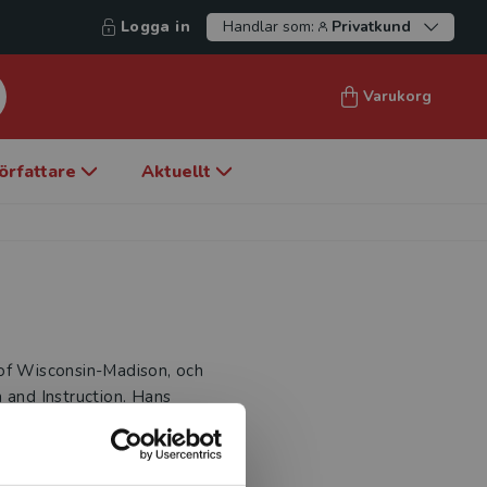
Logga in
Handlar som:
Privatkund
Varukorg
örfattare
Aktuellt
 of Wisconsin-Madison, och
 and Instruction. Hans
n till styrning av
Han har skrivit eller
deology of