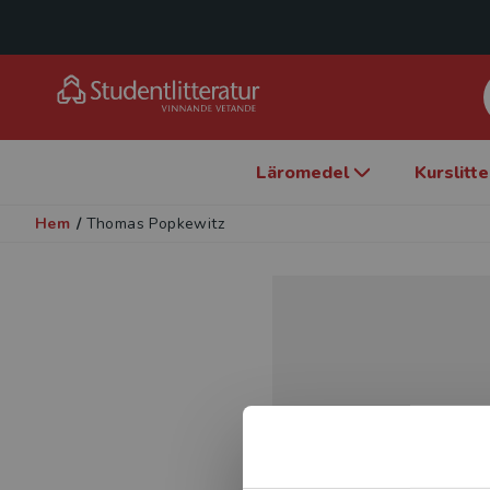
Läromedel
Kurslitt
Hem
/
Thomas Popkewitz