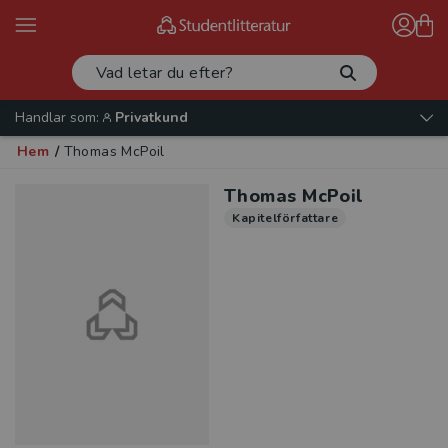
Handlar som:
Privatkund
Hem
/
Thomas McPoil
Thomas McPoil
Kapitelförfattare