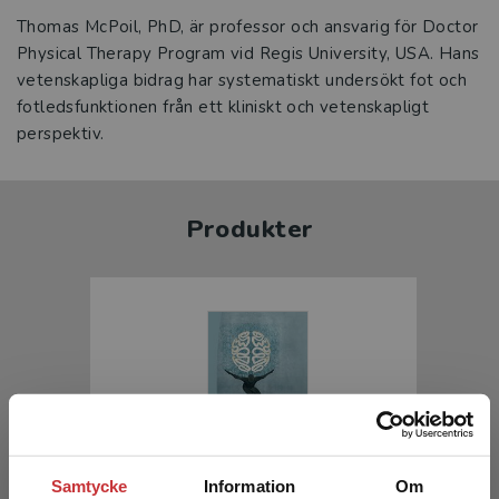
Thomas McPoil, PhD, är professor och ansvarig för Doctor
Physical Therapy Program vid Regis University, USA. Hans
vetenskapliga bidrag har systematiskt undersökt fot och
fotledsfunktionen från ett kliniskt och vetenskapligt
perspektiv.
Produkter
Samtycke
Information
Om
Motorisk kontroll och inlärning