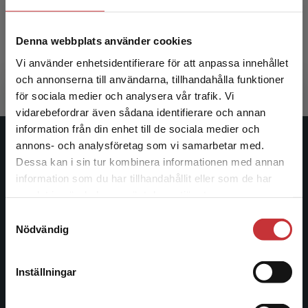
Röijezon, Ulrik (red.)
Denna webbplats använder cookies
505 kr
inkl. moms
Vi använder enhetsidentifierare för att anpassa innehållet
Exkl. moms: 476 kr
och annonserna till användarna, tillhandahålla funktioner
för sociala medier och analysera vår trafik. Vi
Begränsad fraktregion
vidarebefordrar även sådana identifierare och annan
information från din enhet till de sociala medier och
annons- och analysföretag som vi samarbetar med.
Studentlitteratur
Dessa kan i sin tur kombinera informationen med annan
information som du har tillhandahållit eller som de har
Studentlitteratur grundades 1963 och är idag Sveriges
Det verkar som att du besöker
samlat in när du har använt deras tjänster.
ledande utbildningsförlag. Med läromedel, kurslitteratur,
studentlitteratur.se via en enhet utanför Sverige.
facklitteratur, utbildningar och digitala
Samtyckesval
Vi erbjuder inte leveranser utanför Sverige. För
Nödvändig
informationstjänster i utbudet, finns Studentlitteratur med
att kunna slutföra ett köp måste
längs hela kunskapsresan.
leveransadressen vara i Sverige.
Läs mer
Inställningar
Kontakta oss
Kontakta kundservice