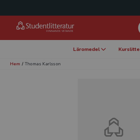
Läromedel
Kurslitt
Hem
/
Thomas Karlsson