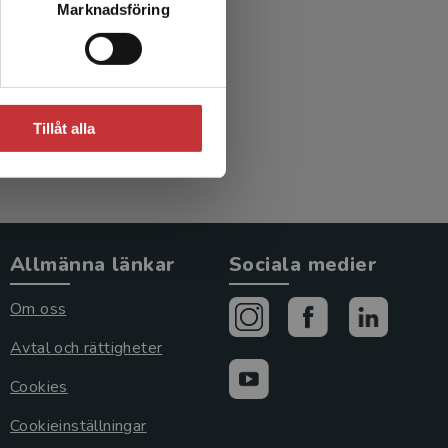
Marknadsföring
Tillåt alla
Allmänna länkar
Sociala medier
Om oss
Avtal och rättigheter
Cookies
Cookieinställningar