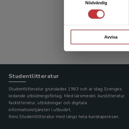
Nödvändig
Avvisa
Studentlitteratur
Studentlitteratur grundades 1963 och är idag Sveriges
ledande utbildningsförlag. Med läromedel, kurslitteratur,
facklitteratur, utbildningar och digitala
informationstjänster i utbudet,
finns Studentlitteratur med längs hela kunskapsresan.