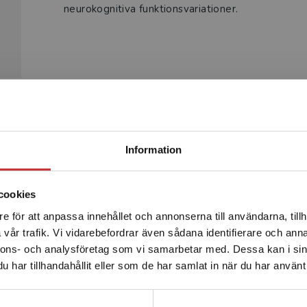
neurokognitiva funktionsvariationer.
Begränsad fraktregion
Produkter
Information
cookies
e för att anpassa innehållet och annonserna till användarna, tillh
Det verkar som att du besöker studentlitteratur.se via en
vår trafik. Vi vidarebefordrar även sådana identifierare och anna
enhet utanför Sverige. Vi erbjuder inte leveranser utanför
nnons- och analysföretag som vi samarbetar med. Dessa kan i sin
Sverige. För att kunna slutföra ett köp måste
har tillhandahållit eller som de har samlat in när du har använt 
leveransadressen vara i Sverige.
Läs mer
Kontakta kundservice