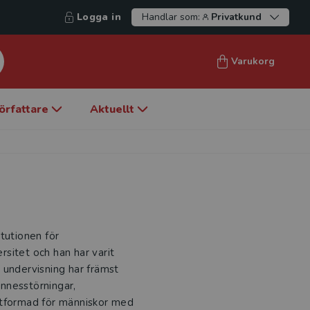
Logga in
Handlar som:
Privatkund
Varukorg
örfattare
Aktuellt
tutionen för
sitet och han har varit
 undervisning har främst
nnesstörningar,
utformad för människor med