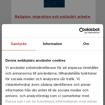
Religion, migration och polisiärt arbete
Larsson, Göran m.fl. (red.)
365 kr
inkl. moms
Exkl. moms: 344 kr
Samtycke
Information
Om
Denna webbplats använder cookies
Vi använder enhetsidentifierare för att anpassa innehållet
och annonserna till användarna, tillhandahålla funktioner
för sociala medier och analysera vår trafik. Vi
Begränsad fraktregion
vidarebefordrar även sådana identifierare och annan
information från din enhet till de sociala medier och
Religion, migration och polisiärt arbete
annons- och analysföretag som vi samarbetar med.
Dessa kan i sin tur kombinera informationen med annan
Larsson, Göran m.fl. (red.)