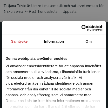
Tatjana Trivic är lärare i matematik och naturvetenskap för
årskurserna 7–9 på Tiundaskolan i Uppsala.
Studentlitteratur
Samtycke
Information
Om
Studentlitteratur grundades 1963 och är idag Sveriges
ledande utbildningsförlag. Med läromedel, kurslitteratur,
facklitteratur, utbildningar och digitala
Denna webbplats använder cookies
informationstjänster i utbudet, finns Studentlitteratur med
Vi använder enhetsidentifierare för att anpassa innehållet
längs hela kunskapsresan.
och annonserna till användarna, tillhandahålla funktioner
för sociala medier och analysera vår trafik. Vi
Kontakta oss
Begränsad fraktregion
vidarebefordrar även sådana identifierare och annan
information från din enhet till de sociala medier och
Kontakta oss
annons- och analysföretag som vi samarbetar med.
Dessa kan i sin tur kombinera informationen med annan
046-31 20 00
information som du har tillhandahållit eller som de har