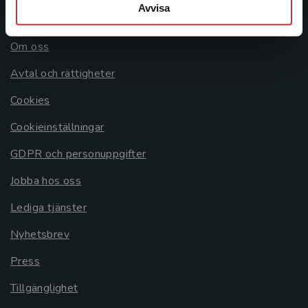
Avvisa
Allmänna länkar
Om oss
Avtal och rättigheter
Cookies
Cookieinställningar
GDPR och personuppgifter
Jobba hos oss
Lediga tjänster
Nyhetsbrev
Press
Tillgänglighet