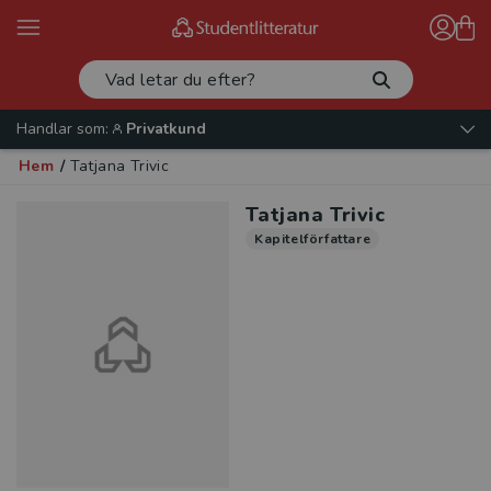
Handlar som:
Privatkund
Hem
/
Tatjana Trivic
Tatjana Trivic
Kapitelförfattare