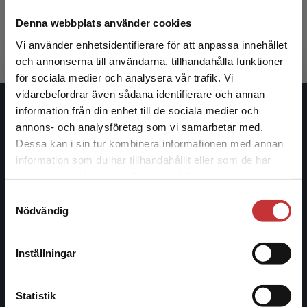
Hietala, S-O - Åhlström-Riklund, K (red.)
332 kr
inkl. moms
Denna webbplats använder cookies
Exkl. moms: 313 kr
Vi använder enhetsidentifierare för att anpassa innehållet
och annonserna till användarna, tillhandahålla funktioner
för sociala medier och analysera vår trafik. Vi
Begränsad fraktregion
vidarebefordrar även sådana identifierare och annan
information från din enhet till de sociala medier och
Studentlitteratur
annons- och analysföretag som vi samarbetar med.
Dessa kan i sin tur kombinera informationen med annan
Studentlitteratur grundades 1963 och är idag Sveriges
information som du har tillhandahållit eller som de har
ledande utbildningsförlag. Med läromedel, kurslitteratur,
Det verkar som att du besöker
samlat in när du har använt deras tjänster.
facklitteratur, utbildningar och digitala
studentlitteratur.se via en enhet utanför Sverige.
Samtyckesval
informationstjänster i utbudet, finns Studentlitteratur med
Vi erbjuder inte leveranser utanför Sverige. För
Nödvändig
längs hela kunskapsresan.
att kunna slutföra ett köp måste
leveransadressen vara i Sverige.
Läs mer
Kontakta oss
Inställningar
Kontakta kundservice
Kontakta oss
Statistik