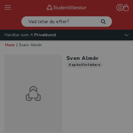
Handlar som:
Privatkund
Hem
/
Sven Almér
Sven Almér
Kapitelförfattare