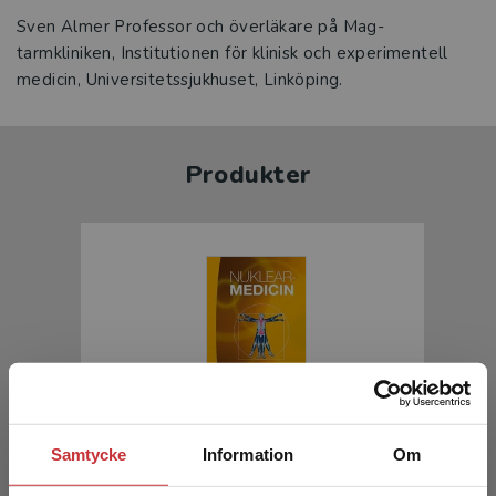
Sven Almer Professor och överläkare på Mag-
tarmkliniken, Institutionen för klinisk och experimentell
medicin, Universitetssjukhuset, Linköping.
Produkter
Nuklearmedicin
Samtycke
Information
Om