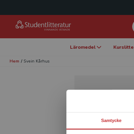
Läromedel
Kurslitt
Hem
/
Svein Kårhus
Samtycke