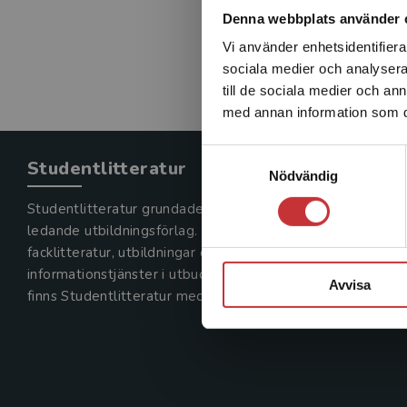
Denna webbplats använder 
Vi använder enhetsidentifierar
sociala medier och analysera 
till de sociala medier och a
med annan information som du 
Samtyckesval
Studentlitteratur
Nödvändig
Studentlitteratur grundades 1963 och är idag Sveriges
ledande utbildningsförlag. Med läromedel, kurslitteratur,
facklitteratur, utbildningar och digitala
informationstjänster i utbudet,
Avvisa
finns Studentlitteratur med längs hela kunskapsresan.