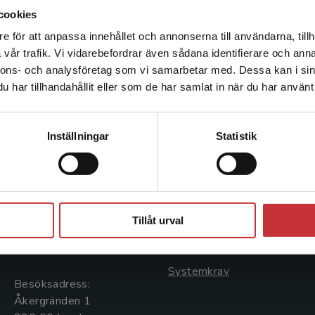
cookies
e för att anpassa innehållet och annonserna till användarna, tillh
Det verkar som att du besöker studentlitteratur.se via en
vår trafik. Vi vidarebefordrar även sådana identifierare och anna
enhet utanför Sverige. Vi erbjuder inte leveranser utanför
nnons- och analysföretag som vi samarbetar med. Dessa kan i sin
Sverige. För att kunna slutföra ett köp måste
har tillhandahållit eller som de har samlat in när du har använt 
leveransadressen vara i Sverige.
Läs mer
Kontakta kundservice
Kontakta oss
Kundservice
Inställningar
Statistik
Kontakta oss
Kontakta kundservice
046-31 20 00
046-31 21 00
Stäng
Postadress:
Frågor och svar
Tillåt urval
Box 141
Köpvillkor
221 00 Lund
Systemkrav
Besöksadress:
Åkergränden 1