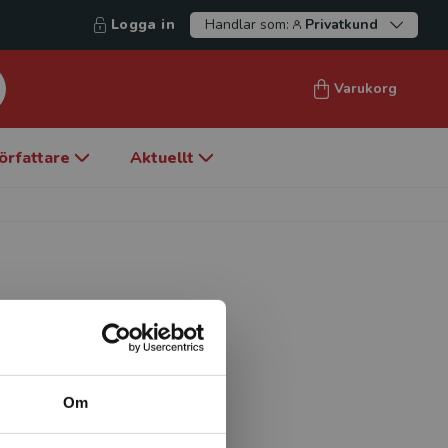
Logga in
Handlar som:
Privatkund
Varukorg
örfattare
Aktuellt
ed Norges idrettshøgskole i
danning,
emaer innen skoleverket og
Om