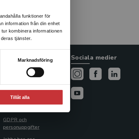
andahålla funktioner för
n information från din enhet
 tur kombinera informationen
deras tjänster.
Allmänna länkar
Sociala medier
Marknadsföring
Om oss
Avtal och rättigheter
Cookies
Tillåt alla
Cookieinställningar
GDPR och
personuppgifter