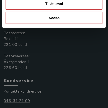
Kontakta oss
Tillåt urval
Kontakta oss
Avvisa
046-31 20 00
Postadress:
Box 141
221 00 Lund
Besöksadress:
Åkergränden 1
Kundservice
Kontakta kundservice
046-31 21 00