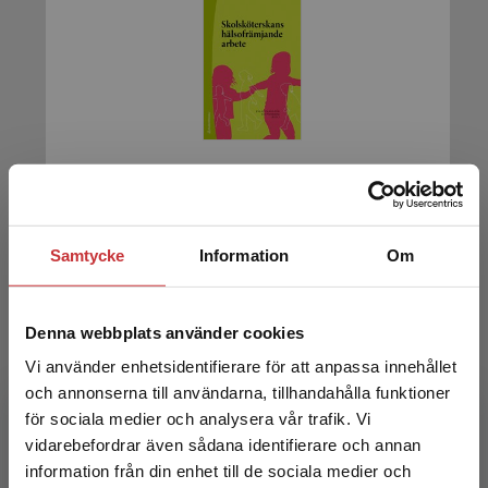
Skolsköterskans hälsofrämjande arbete
Clausson, E K. - Morberg, S (red.)
Samtycke
Information
Om
389 kr
inkl. moms
Exkl. moms: 367 kr
Denna webbplats använder cookies
Vi använder enhetsidentifierare för att anpassa innehållet
och annonserna till användarna, tillhandahålla funktioner
för sociala medier och analysera vår trafik. Vi
Begränsad fraktregion
vidarebefordrar även sådana identifierare och annan
information från din enhet till de sociala medier och