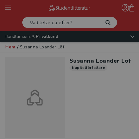
Handlar som:
Privatkund
Hem
/
Susanna Loander Löf
Susanna Loander Löf
Kapitelförfattare